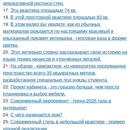
декоративной росписи стен.
17.
Эта квартира площадью 74 кв.
18.
В этой просторной квартире площадью 83 кв.
19.
В этом видео вы увидите, как из обычных
материалов рождается по-настоящему красивый и
изысканный предмет интерьера - гипсовая ваза в форме
цветка.
20.
Этот интерьер словно рассказывает свою историю на
языке тонких нюансов и утончённых деталей.
21.
На обзоре - компактное, но невероятно продуманное
пространство всего 35 квадратных метров,
разработанное специально под нужды студента.
22.
Проект кабинета - это гораздо больше, чем просто
планировка и выбор мебели.
23.
Современный евроремонт - тренд 2025 года в
интерьере!
24.
С чего начинается дом?
25.
Современный стиль в небольшой квартире - пример
удачной реализации.