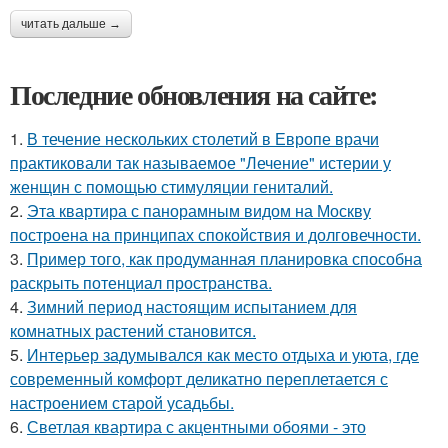
читать дальше →
Последние обновления на сайте:
1.
В течение нескольких столетий в Европе врачи
практиковали так называемое "Лечение" истерии у
женщин с помощью стимуляции гениталий.
2.
Эта квартира с панорамным видом на Москву
построена на принципах спокойствия и долговечности.
3.
Пример того, как продуманная планировка способна
раскрыть потенциал пространства.
4.
Зимний период настоящим испытанием для
комнатных растений становится.
5.
Интерьер задумывался как место отдыха и уюта, где
современный комфорт деликатно переплетается с
настроением старой усадьбы.
6.
Светлая квартира с акцентными обоями - это