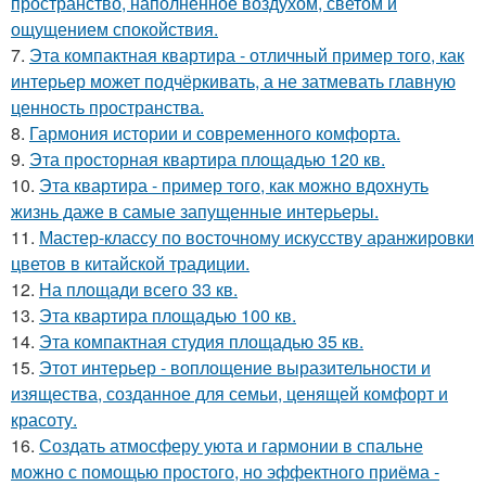
пространство, наполненное воздухом, светом и
ощущением спокойствия.
7.
Эта компактная квартира - отличный пример того, как
интерьер может подчёркивать, а не затмевать главную
ценность пространства.
8.
Гармония истории и современного комфорта.
9.
Эта просторная квартира площадью 120 кв.
10.
Эта квартира - пример того, как можно вдохнуть
жизнь даже в самые запущенные интерьеры.
11.
Мастер-классу по восточному искусству аранжировки
цветов в китайской традиции.
12.
На площади всего 33 кв.
13.
Эта квартира площадью 100 кв.
14.
Эта компактная студия площадью 35 кв.
15.
Этот интерьер - воплощение выразительности и
изящества, созданное для семьи, ценящей комфорт и
красоту.
16.
Создать атмосферу уюта и гармонии в спальне
можно с помощью простого, но эффектного приёма -