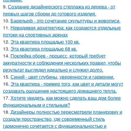
9.
Создание дизайнерского стеллажа из дерева - от
первых шагов сборки до готового изделия.
10.
Барельеф - это сочетание скульптуры и живописи.
11.
Невидимая архитектура: как создаются отдельные
потоки на спортивных аренах
12.
Эта квартира площадью 100 кв.
13.
Эта квартира площадью 68 кв.
14.
Поклейка обоев - процесс, который требует
аккуратности и соблюдения нескольких правил, чтобы
результат выглядел идеально и служил долго.
15.
Синий - цвет глубины, уверенности и гармонии.
16.
Эта квартира - пример того, как цвет и детали могут
создавать ощущение настоящего домашнего тепла.
17.
Хотите увидеть, как можно сделать ваш дом более
функциональным и стильным?
18.
Дизайнеры полностью пересмотрели планировку и
создали пространство, где современный стиль
гармонично сочетается с функциональностью и