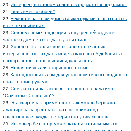
30.
Интерьер, в котором хочется задержаться подольше.
31.
Тюль вместо обоев?
32.
Ремонт в частном доме своими руками: с чего начать
и как не ошибиться
33.
Современные тенденции в внутренней отделке
частного дома: как создать уют и стиль
34.
Хорошо, что обои снова становятся частью
интерьеров - не как дань моде, а как способ добавить в
пространство тепло и индивидуальность.
35.
Новая жизнь для старинного трюмо.
36.
Как подготовить дом для установки теплого водяного
пола своими руками
37.
Светлая плитка: любовь с первого взгляда или
"Слишком Стерильно"?
38.
Эта квартира - пример того, как можно бережно
адаптировать пространство с историей под
современные нужды, не теряя его уникальности.
39.
Интерьер без штор может казаться стильным - но
только до тех пор, пока не столкнёшься с реальностью.