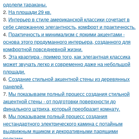
одолели тараканы.
2.
На площади 29 кв.
3.
Интерьер в стиле американской классики сочетает в
себе сдержанную элегантность, комфорт и практичность.
4.
Практичность и минимализм с яркими акцентами -
основа этого продуманного интерьера, созданного для
комфортной повседневной жизни.
5.
Эта квартира - пример того, как элегантная классика
может звучать легко и современно даже на небольшой
площади.
6.
Создание стильной акцентной стены из деревянных
панелей.
7.
Мы показываем полный процесс создания стильной
акцентной стены - от подготовки поверхности до
финального штриха, который преобразит комнату.
8.
Мы показываем полный процесс создания
нестандартного электрического камина с потайным
выдвижным ящиком и декоративными парящими
полками.