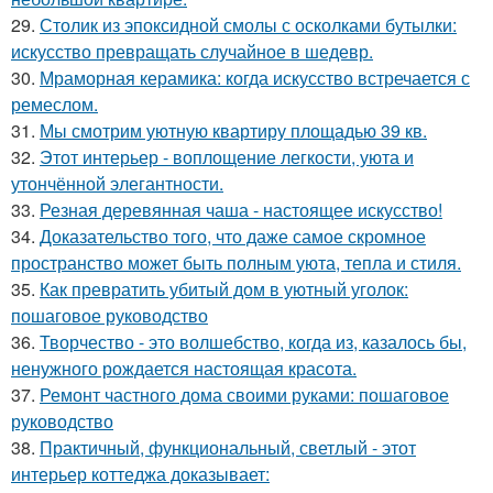
29.
Столик из эпоксидной смолы с осколками бутылки:
искусство превращать случайное в шедевр.
30.
Мраморная керамика: когда искусство встречается с
ремеслом.
31.
Мы смотрим уютную квартиру площадью 39 кв.
32.
Этот интерьер - воплощение легкости, уюта и
утончённой элегантности.
33.
Резная деревянная чаша - настоящее искусство!
34.
Доказательство того, что даже самое скромное
пространство может быть полным уюта, тепла и стиля.
35.
Как превратить убитый дом в уютный уголок:
пошаговое руководство
36.
Творчество - это волшебство, когда из, казалось бы,
ненужного рождается настоящая красота.
37.
Ремонт частного дома своими руками: пошаговое
руководство
38.
Практичный, функциональный, светлый - этот
интерьер коттеджа доказывает: