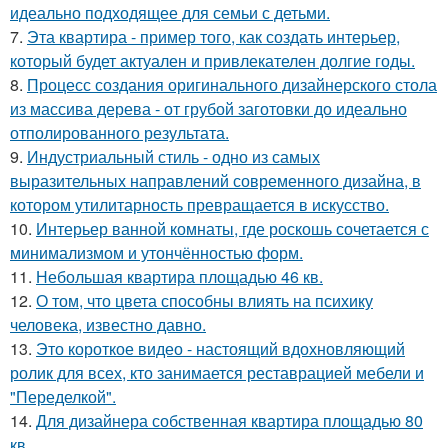
идеально подходящее для семьи с детьми.
7.
Эта квартира - пример того, как создать интерьер,
который будет актуален и привлекателен долгие годы.
8.
Процесс создания оригинального дизайнерского стола
из массива дерева - от грубой заготовки до идеально
отполированного результата.
9.
Индустриальный стиль - одно из самых
выразительных направлений современного дизайна, в
котором утилитарность превращается в искусство.
10.
Интерьер ванной комнаты, где роскошь сочетается с
минимализмом и утончённостью форм.
11.
Небольшая квартира площадью 46 кв.
12.
О том, что цвета способны влиять на психику
человека, известно давно.
13.
Это короткое видео - настоящий вдохновляющий
ролик для всех, кто занимается реставрацией мебели и
"Переделкой".
14.
Для дизайнера собственная квартира площадью 80
кв.