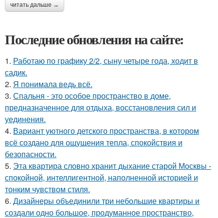
читать дальше →
Последние обновления на сайте:
1.
Работаю по графику 2/2, сыну четыре года, ходит в
садик.
2.
Я понимала ведь всё.
3.
Спальня - это особое пространство в доме,
предназначенное для отдыха, восстановления сил и
уединения.
4.
Вариант уютного детского пространства, в котором
всё создано для ощущения тепла, спокойствия и
безопасности.
5.
Эта квартира словно хранит дыхание старой Москвы -
спокойной, интеллигентной, наполненной историей и
тонким чувством стиля.
6.
Дизайнеры объединили три небольшие квартиры и
создали одно большое, продуманное пространство,