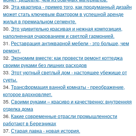
29.
Эта квартира - пример того, как продуманный дизайн
может стать ключевым фактором в успешной аренде
жилья в премиальном сегменте.
30.
Это удивительно красивая и нежная композиция,
наполненная очарованием и светлой гармонией.
31.
Реставрация антикварной мебели - это больше, чем
ремонт.
32.
Экономим вместе: как провести ремонт коттеджа
своими руками без лишних расходов
33.
Этот уютный светлый дом - настоящее убежище от
суеты.
34.
Трансформация ванной комнаты - преображение,
которое вдохновляет.
35.
Своими руками – красиво и качественно: внутренняя
отделка дома
36.
Какие современные отрасли промышленности
работают в Березниках
37.
Старая лавка - новая история.