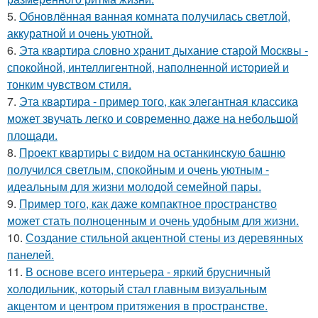
5.
Обновлённая ванная комната получилась светлой,
аккуратной и очень уютной.
6.
Эта квартира словно хранит дыхание старой Москвы -
спокойной, интеллигентной, наполненной историей и
тонким чувством стиля.
7.
Эта квартира - пример того, как элегантная классика
может звучать легко и современно даже на небольшой
площади.
8.
Проект квартиры с видом на останкинскую башню
получился светлым, спокойным и очень уютным -
идеальным для жизни молодой семейной пары.
9.
Пример того, как даже компактное пространство
может стать полноценным и очень удобным для жизни.
10.
Создание стильной акцентной стены из деревянных
панелей.
11.
В основе всего интерьера - яркий брусничный
холодильник, который стал главным визуальным
акцентом и центром притяжения в пространстве.