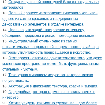
12.
Создание уличной новогодней ёлки из натуральных
материалов.
13.
Полный процесс изготовления гипсового карниза -
одного из самых красивых и традиционных
декоративных элементов в отделке интерьера.
14.
Цвет - то, что задаёт настроение интерьеру,
объединяет предметы и делает помещение цельным.
15.
Индустриальный стиль - одно из самых
выразительных направлений современного дизайна, в
котором утилитарность превращается в искусство.
16.
Этот проект - отличное доказательство того, что даже
маленькое пространство может быть функциональным,
стильным и уютным.
17.
Текстурная живопись: искусство, которое можно
почувствовать.
18.
Абстракция в движении: текстура, краска и эмоция.
19.
Гардеробная, которая гармонично вписывается в
интерьер.
20.
Хотите увидеть, как можно сделать ваш дом более