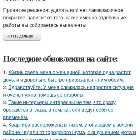
Принятие решения: удалять или нет лакокрасочное
покрытие, зависит от того, какие именно отделочные
работы вы собираетесь выполнять:
читать дальше →
Последние обновления на сайте:
1.
Жизнь свела меня с женщиной, которая одна растит
дочь, и я довольно быстро привязался к ним обеим.
2.
Здравствуйте. У меня сложилась непростая ситуация
и очень нужна помощь со стороны.
3.
Такие интерьеры интересны не тем, что сразу
бросаются в глаза, а тем, как они ведут себя со
временем.
4.
Квартира расположена в тихом, утопающем в зелени
районе - вдали от городского шума, с ощущением уюта и
размеренного ритма жизни.