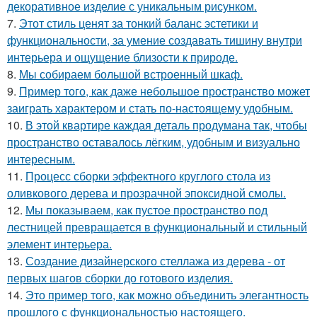
декоративное изделие с уникальным рисунком.
7.
Этот стиль ценят за тонкий баланс эстетики и
функциональности, за умение создавать тишину внутри
интерьера и ощущение близости к природе.
8.
Мы собираем большой встроенный шкаф.
9.
Пример того, как даже небольшое пространство может
заиграть характером и стать по-настоящему удобным.
10.
В этой квартире каждая деталь продумана так, чтобы
пространство оставалось лёгким, удобным и визуально
интересным.
11.
Процесс сборки эффектного круглого стола из
оливкового дерева и прозрачной эпоксидной смолы.
12.
Мы показываем, как пустое пространство под
лестницей превращается в функциональный и стильный
элемент интерьера.
13.
Создание дизайнерского стеллажа из дерева - от
первых шагов сборки до готового изделия.
14.
Это пример того, как можно объединить элегантность
прошлого с функциональностью настоящего.