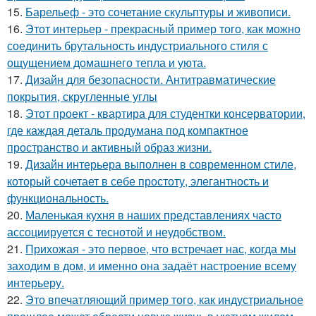
15.
Барельеф - это сочетание скульптуры и живописи.
16.
Этот интерьер - прекрасный пример того, как можно
соединить брутальность индустриального стиля с
ощущением домашнего тепла и уюта.
17.
Дизайн для безопасности. Антитравматические
покрытия, скругленные углы
18.
Этот проект - квартира для студентки консерватории,
где каждая деталь продумана под компактное
пространство и активный образ жизни.
19.
Дизайн интерьера выполнен в современном стиле,
который сочетает в себе простоту, элегантность и
функциональность.
20.
Маленькая кухня в наших представлениях часто
ассоциируется с теснотой и неудобством.
21.
Прихожая - это первое, что встречает нас, когда мы
заходим в дом, и именно она задаёт настроение всему
интерьеру.
22.
Это впечатляющий пример того, как индустриальное