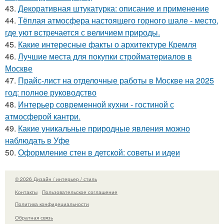
43.
Декоративная штукатурка: описание и применение
44.
Тёплая атмосфера настоящего горного шале - место,
где уют встречается с величием природы.
45.
Какие интересные факты о архитектуре Кремля
46.
Лучшие места для покупки стройматериалов в
Москве
47.
Прайс-лист на отделочные работы в Москве на 2025
год: полное руководство
48.
Интерьер современной кухни - гостиной с
атмосферой кантри.
49.
Какие уникальные природные явления можно
наблюдать в Уфе
50.
Оформление стен в детской: советы и идеи
© 2026 Дизайн / интерьер / стиль
Контакты
Пользовательское соглашение
Политика конфидециальности
Обратная связь