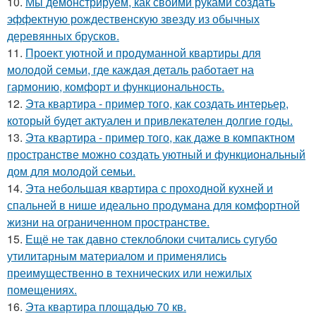
10.
Мы демонстрируем, как своими руками создать
эффектную рождественскую звезду из обычных
деревянных брусков.
11.
Проект уютной и продуманной квартиры для
молодой семьи, где каждая деталь работает на
гармонию, комфорт и функциональность.
12.
Эта квартира - пример того, как создать интерьер,
который будет актуален и привлекателен долгие годы.
13.
Эта квартира - пример того, как даже в компактном
пространстве можно создать уютный и функциональный
дом для молодой семьи.
14.
Эта небольшая квартира с проходной кухней и
спальней в нише идеально продумана для комфортной
жизни на ограниченном пространстве.
15.
Ещё не так давно стеклоблоки считались сугубо
утилитарным материалом и применялись
преимущественно в технических или нежилых
помещениях.
16.
Эта квартира площадью 70 кв.