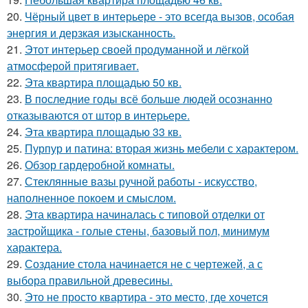
20.
Чёрный цвет в интерьере - это всегда вызов, особая
энергия и дерзкая изысканность.
21.
Этот интерьер своей продуманной и лёгкой
атмосферой притягивает.
22.
Эта квартира площадью 50 кв.
23.
В последние годы всё больше людей осознанно
отказываются от штор в интерьере.
24.
Эта квартира площадью 33 кв.
25.
Пурпур и патина: вторая жизнь мебели с характером.
26.
Обзор гардеробной комнаты.
27.
Стеклянные вазы ручной работы - искусство,
наполненное покоем и смыслом.
28.
Эта квартира начиналась с типовой отделки от
застройщика - голые стены, базовый пол, минимум
характера.
29.
Создание стола начинается не с чертежей, а с
выбора правильной древесины.
30.
Это не просто квартира - это место, где хочется