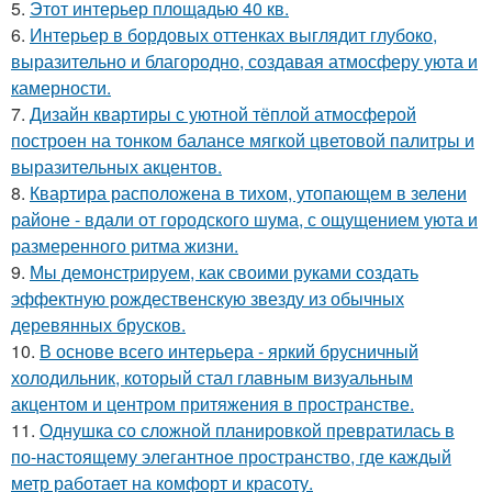
5.
Этот интерьер площадью 40 кв.
6.
Интерьер в бордовых оттенках выглядит глубоко,
выразительно и благородно, создавая атмосферу уюта и
камерности.
7.
Дизайн квартиры с уютной тёплой атмосферой
построен на тонком балансе мягкой цветовой палитры и
выразительных акцентов.
8.
Квартира расположена в тихом, утопающем в зелени
районе - вдали от городского шума, с ощущением уюта и
размеренного ритма жизни.
9.
Мы демонстрируем, как своими руками создать
эффектную рождественскую звезду из обычных
деревянных брусков.
10.
В основе всего интерьера - яркий брусничный
холодильник, который стал главным визуальным
акцентом и центром притяжения в пространстве.
11.
Однушка со сложной планировкой превратилась в
по-настоящему элегантное пространство, где каждый
метр работает на комфорт и красоту.