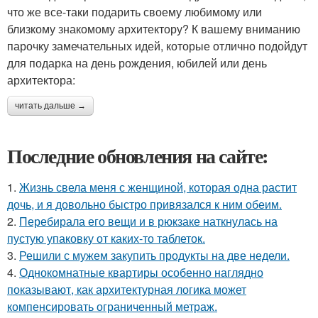
что же все-таки подарить своему любимому или
близкому знакомому архитектору? К вашему вниманию
парочку замечательных идей, которые отлично подойдут
для подарка на день рождения, юбилей или день
архитектора:
читать дальше →
Последние обновления на сайте:
1.
Жизнь свела меня с женщиной, которая одна растит
дочь, и я довольно быстро привязался к ним обеим.
2.
Перебирала его вещи и в рюкзаке наткнулась на
пустую упаковку от каких-то таблеток.
3.
Решили с мужем закупить продукты на две недели.
4.
Однокомнатные квартиры особенно наглядно
показывают, как архитектурная логика может
компенсировать ограниченный метраж.