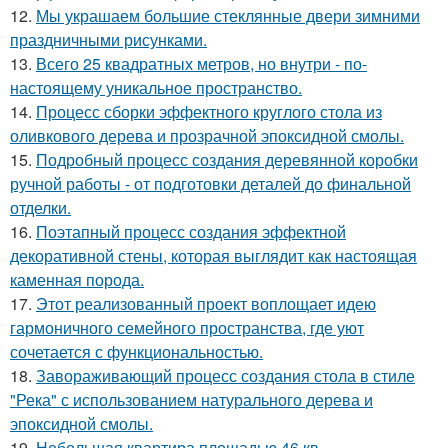
12.
Мы украшаем большие стеклянные двери зимними
праздничными рисунками.
13.
Всего 25 квадратных метров, но внутри - по-
настоящему уникальное пространство.
14.
Процесс сборки эффектного круглого стола из
оливкового дерева и прозрачной эпоксидной смолы.
15.
Подробный процесс создания деревянной коробки
ручной работы - от подготовки деталей до финальной
отделки.
16.
Поэтапный процесс создания эффектной
декоративной стены, которая выглядит как настоящая
каменная порода.
17.
Этот реализованный проект воплощает идею
гармоничного семейного пространства, где уют
сочетается с функциональностью.
18.
Завораживающий процесс создания стола в стиле
"Река" с использованием натурального дерева и
эпоксидной смолы.
19.
Небольшая квартира площадью 46 кв.