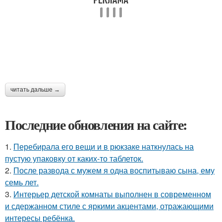
читать дальше →
Последние обновления на сайте:
1.
Перебирала его вещи и в рюкзаке наткнулась на
пустую упаковку от каких-то таблеток.
2.
После развода с мужем я одна воспитываю сына, ему
семь лет.
3.
Интерьер детской комнаты выполнен в современном
и сдержанном стиле с яркими акцентами, отражающими
интересы ребёнка.