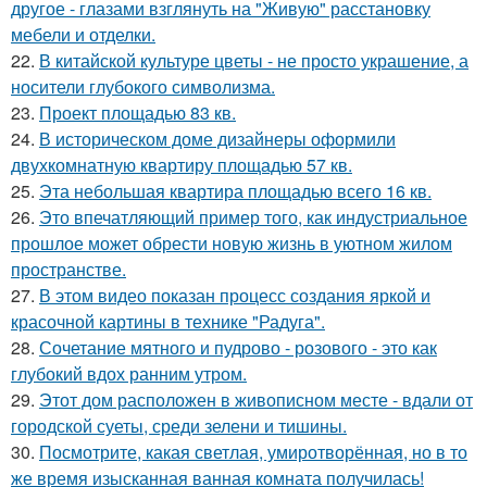
другое - глазами взглянуть на "Живую" расстановку
мебели и отделки.
22.
В китайской культуре цветы - не просто украшение, а
носители глубокого символизма.
23.
Проект площадью 83 кв.
24.
В историческом доме дизайнеры оформили
двухкомнатную квартиру площадью 57 кв.
25.
Эта небольшая квартира площадью всего 16 кв.
26.
Это впечатляющий пример того, как индустриальное
прошлое может обрести новую жизнь в уютном жилом
пространстве.
27.
В этом видео показан процесс создания яркой и
красочной картины в технике "Радуга".
28.
Сочетание мятного и пудрово - розового - это как
глубокий вдох ранним утром.
29.
Этот дом расположен в живописном месте - вдали от
городской суеты, среди зелени и тишины.
30.
Посмотрите, какая светлая, умиротворённая, но в то
же время изысканная ванная комната получилась!