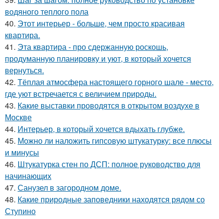
водяного теплого пола
40.
Этот интерьер - больше, чем просто красивая
квартира.
41.
Эта квартира - про сдержанную роскошь,
продуманную планировку и уют, в который хочется
вернуться.
42.
Тёплая атмосфера настоящего горного шале - место,
где уют встречается с величием природы.
43.
Какие выставки проводятся в открытом воздухе в
Москве
44.
Интерьер, в который хочется вдыхать глубже.
45.
Можно ли наложить гипсовую штукатурку: все плюсы
и минусы
46.
Штукатурка стен по ДСП: полное руководство для
начинающих
47.
Санузел в загородном доме.
48.
Какие природные заповедники находятся рядом со
Ступино