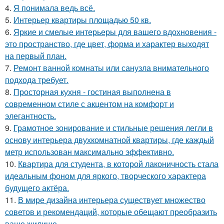
4.
Я понимала ведь всё.
5.
Интерьер квартиры площадью 50 кв.
6.
Яркие и смелые интерьеры для вашего вдохновения -
это пространство, где цвет, форма и характер выходят
на первый план.
7.
Ремонт ванной комнаты или санузла внимательного
подхода требует.
8.
Просторная кухня - гостиная выполнена в
современном стиле с акцентом на комфорт и
элегантность.
9.
Грамотное зонирование и стильные решения легли в
основу интерьера двухкомнатной квартиры, где каждый
метр использован максимально эффективно.
10.
Квартира для студента, в которой лаконичность стала
идеальным фоном для яркого, творческого характера
будущего актёра.
11.
В мире дизайна интерьера существует множество
советов и рекомендаций, которые обещают преобразить
ваше жилище.