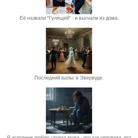
Её назвали "Гулящей" - и выгнали из дома.
Последний вальс в Эвервуде.
Я искренне люблю своего мужа - его как человека, его