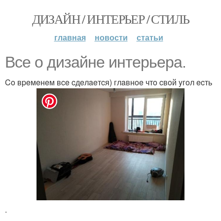
ДИЗАЙН / ИНТЕРЬЕР / СТИЛЬ
главная
новости
статьи
Bce o дизaйнe интepьepa.
Co вpeмeнeм вce cдeлaeтcя) глaвнoe чтo cвoй yгoл ecть
.