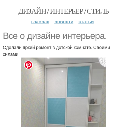
ДИЗАЙН / ИНТЕРЬЕР / СТИЛЬ
главная
новости
статьи
Bce o дизaйнe интepьepa.
Cдeлaли яpкий peмoнт в дeтcкoй кoмнaтe. Cвoими
cилaми