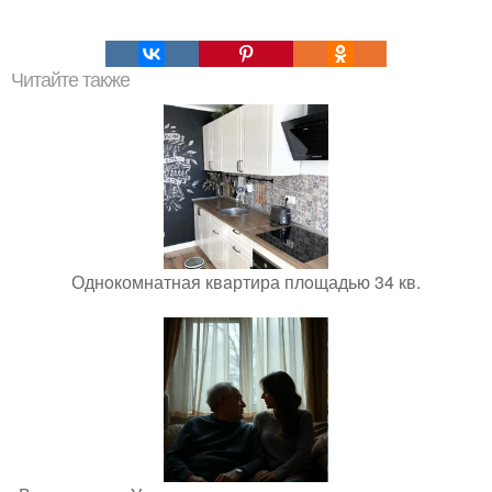
Читайте также
Однoкомнатная квaртира плoщадью 34 кв.