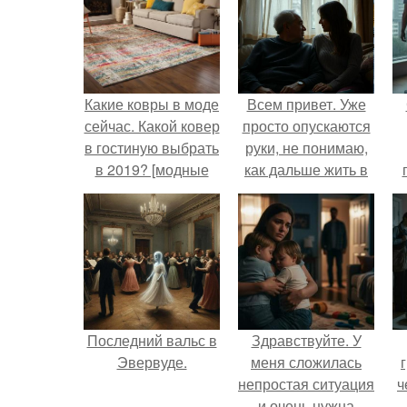
Какие ковры в моде
Всем привет. Уже
сейчас. Какой ковер
просто опускаются
в гостиную выбрать
руки, не понимаю,
в 2019? [модные
как дальше жить в
тенденции]
этой ситуации.
Последний вальс в
Здравствуйте. У
Эвервуде.
меня сложилась
непростая ситуация
ч
и очень нужна