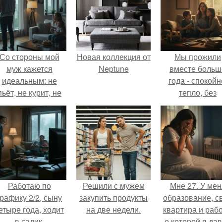
Со стороны мой
Новая коллекция от
Мы прожили
муж кажется
Neptune
вместе больш
идеальным: не
года - спокойн
пьёт, не курит, не
тепло, без
даёт поводов для
конфликтов.
ревности, с
ребёнком
справляется
отлично, да и
готовит лучше
многих.
Работаю по
Решили с мужем
Мне 27. У мен
графику 2/2, сыну
закупить продукты
образование, с
етыре года, ходит
на две недели.
квартира и рабо
в садик.
о которой я да