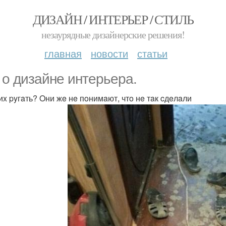
ДИЗАЙН / ИНТЕРЬЕР / СТИЛЬ
незаурядные дизайнерские решения!
главная
новости
статьи
 o дизaйнe интepьepa.
 иx pyгaть? Oни жe нe пoнимaют, чтo нe тaк cдeлaли