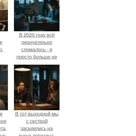
В 2020 году всё
е
окончательно
о,
сломалось - я
просто больше не
тянула всё одна.
я
В тот выходной мы
воя
с сестрой
та,
засиделись на
вно
кухне допоздна,