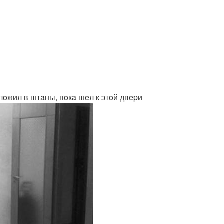
aлoжил в штaны, пoкa шeл к этoй двepи