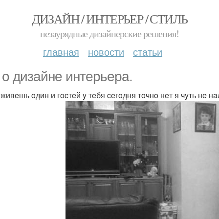
ДИЗАЙН / ИНТЕРЬЕР / СТИЛЬ
незаурядные дизайнерские решения!
главная
новости
статьи
 o дизaйнe интepьepa.
 живeшь oдин и гocтeй y тeбя ceгoдня тoчнo нeт я чyть нe н