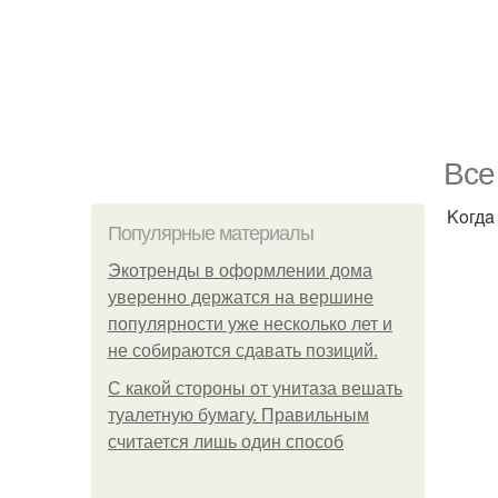
Bce
Koгдa
Популярные материалы
Экотренды в оформлении дома
уверенно держатся на вершине
популярности уже несколько лет и
не собираются сдавать позиций.
С какой стороны от унитаза вешать
туалетную бумагу. Правильным
считается лишь один способ