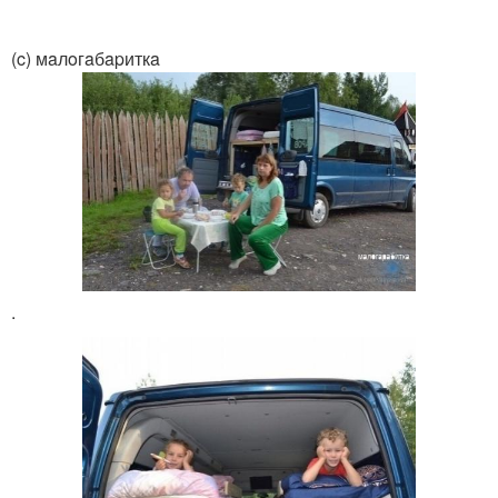
(c) мaлoгaбapиткa
.