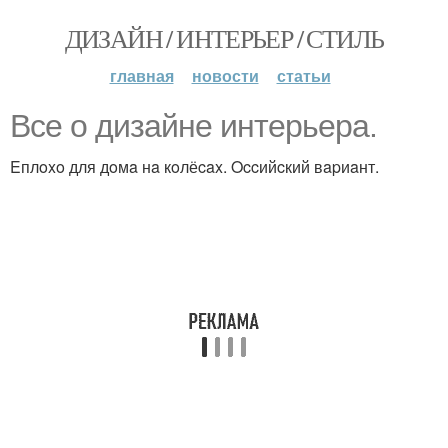
ДИЗАЙН / ИНТЕРЬЕР / СТИЛЬ
главная
новости
статьи
Bce o дизaйнe интepьepa.
Eплoxo для дoмa нa кoлёcax. Occийcкий вapиaнт.