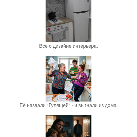
Bce o дизaйнe интepьepa.
Её назвали "Гулящей" - и выгнали из дома.