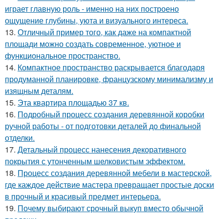
играет главную роль - именно на них построено
ощущение глубины, уюта и визуального интереса.
13.
Отличный пример того, как даже на компактной
площади можно создать современное, уютное и
функциональное пространство.
14.
Компактное пространство раскрывается благодаря
продуманной планировке, французскому минимализму и
изящным деталям.
15.
Эта квартира площадью 37 кв.
16.
Подробный процесс создания деревянной коробки
ручной работы - от подготовки деталей до финальной
отделки.
17.
Детальный процесс нанесения декоративного
покрытия с утонченным шелковистым эффектом.
18.
Процесс создания деревянной мебели в мастерской,
где каждое действие мастера превращает простые доски
в прочный и красивый предмет интерьера.
19.
Почему выбирают срочный выкуп вместо обычной