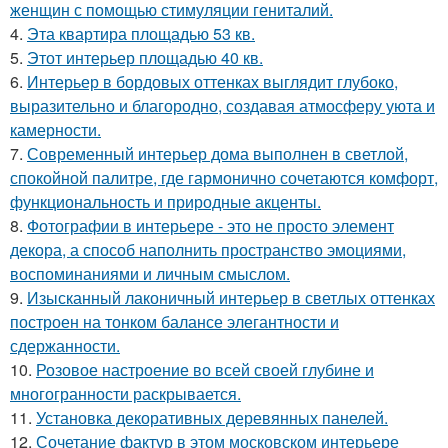
женщин с помощью стимуляции гениталий.
4.
Эта квартира площадью 53 кв.
5.
Этот интерьер площадью 40 кв.
6.
Интерьер в бордовых оттенках выглядит глубоко,
выразительно и благородно, создавая атмосферу уюта и
камерности.
7.
Современный интерьер дома выполнен в светлой,
спокойной палитре, где гармонично сочетаются комфорт,
функциональность и природные акценты.
8.
Фотографии в интерьере - это не просто элемент
декора, а способ наполнить пространство эмоциями,
воспоминаниями и личным смыслом.
9.
Изысканный лаконичный интерьер в светлых оттенках
построен на тонком балансе элегантности и
сдержанности.
10.
Розовое настроение во всей своей глубине и
многогранности раскрывается.
11.
Установка декоративных деревянных панелей.
12.
Сочетание фактур в этом московском интерьере