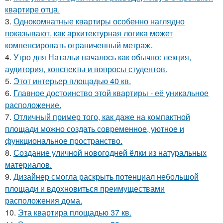
квартире отца.
3.
Однокомнатные квартиры особенно наглядно
показывают, как архитектурная логика может
компенсировать ограниченный метраж.
4.
Утро для Натальи началось как обычно: лекция,
аудитория, конспекты и вопросы студентов.
5.
Этот интерьер площадью 40 кв.
6.
Главное достоинство этой квартиры - её уникальное
расположение.
7.
Отличный пример того, как даже на компактной
площади можно создать современное, уютное и
функциональное пространство.
8.
Создание уличной новогодней ёлки из натуральных
материалов.
9.
Дизайнер смогла раскрыть потенциал небольшой
площади и вдохновиться преимуществами
расположения дома.
10.
Эта квартира площадью 37 кв.