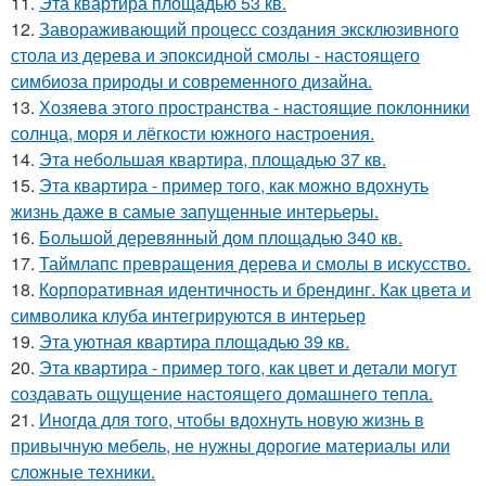
11.
Эта квартира площадью 53 кв.
12.
Завораживающий процесс создания эксклюзивного
стола из дерева и эпоксидной смолы - настоящего
симбиоза природы и современного дизайна.
13.
Хозяева этого пространства - настоящие поклонники
солнца, моря и лёгкости южного настроения.
14.
Эта небольшая квартира, площадью 37 кв.
15.
Эта квартира - пример того, как можно вдохнуть
жизнь даже в самые запущенные интерьеры.
16.
Большой деревянный дом площадью 340 кв.
17.
Таймлапс превращения дерева и смолы в искусство.
18.
Корпоративная идентичность и брендинг. Как цвета и
символика клуба интегрируются в интерьер
19.
Эта уютная квартира площадью 39 кв.
20.
Эта квартира - пример того, как цвет и детали могут
создавать ощущение настоящего домашнего тепла.
21.
Иногда для того, чтобы вдохнуть новую жизнь в
привычную мебель, не нужны дорогие материалы или
сложные техники.