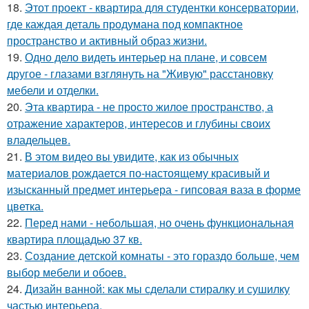
18.
Этот проект - квартира для студентки консерватории,
где каждая деталь продумана под компактное
пространство и активный образ жизни.
19.
Одно дело видеть интерьер на плане, и совсем
другое - глазами взглянуть на "Живую" расстановку
мебели и отделки.
20.
Эта квартира - не просто жилое пространство, а
отражение характеров, интересов и глубины своих
владельцев.
21.
В этом видео вы увидите, как из обычных
материалов рождается по-настоящему красивый и
изысканный предмет интерьера - гипсовая ваза в форме
цветка.
22.
Перед нами - небольшая, но очень функциональная
квартира площадью 37 кв.
23.
Создание детской комнаты - это гораздо больше, чем
выбор мебели и обоев.
24.
Дизайн ванной: как мы сделали стиралку и сушилку
частью интерьера.