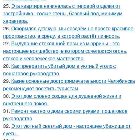
25.
Эта квартира начиналась с типовой отделки от
застройщика - голые стены, базовый пол, минимум
характера.
26.
Оформляя детскую, мы создаём не просто красивое
пространство, а среду, в которой растёт личность.
27.
Выдувание стеклянной вазы из мюррины - это
настоящее волшебство, в котором сочетаются огонь,
стекло и человеческое мастерство.
28.
Как превратить убитый дом в уютный уголок:
пошаговое руководство
29.
Какие основные достопримечательности Челябинска
рекомендуют посетить туристам
30.
Этот дом словно создан для душевной жизни и
внутреннего покоя.
31.
Ремонт частного дома своими руками: пошаговое
руководство
32.
Этот уютный светлый дом - настоящее убежище от
суеты.