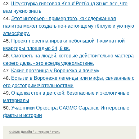
43.
Штукатурка гипсовая Knauf Ротбанд 30 кг: все, что
вам нужно знать
44.
Этот интерьер - пример того, как сдержанная
палитра может создать по-настоящему тёплую и уютную
атмосферу.
45.
Проект перепланировки небольшой 1-комнатной
квартиры площадью 34, 8 кв.
46.
Смотреть на людей, которые действительно мастера
своего дела, - это всегда удовольствие.
47.
Какие прозвища у Воронежа и почему
48.
Есть ли в Воронеже легенды или мифы, связанные с
его достопримечательностями
49.
Отделка стен в детской: безопасные и экологичные
материалы
50.
Участники Оркестра CAGMO Саранск: Интересные
факты и истории
© 2026 Дизайн / интерьер / стиль