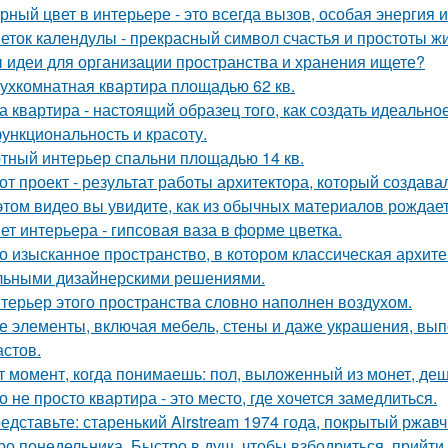
рный цвет в интерьере - это всегда вызов, особая энергия 
еток календулы - прекрасный символ счастья и простоты жи
 идеи для организации пространства и хранения ищете?
ухкомнатная квартира площадью 62 кв.
а квартира - настоящий образец того, как создать идеальн
функциональность и красоту.
тный интерьер спальни площадью 14 кв.
от проект - результат работы архитектора, который создава
этом видео вы увидите, как из обычных материалов рожда
ет интерьера - гипсовая ваза в форме цветка.
о изысканное пространство, в котором классическая архите
льными дизайнерскими решениями.
терьер этого пространства словно наполнен воздухом.
е элементы, включая мебель, стены и даже украшения, вып
астов.
т момент, когда понимаешь: пол, выложенный из монет, де
о не просто квартира - это место, где хочется замедлиться.
едставьте: старенький Airstream 1974 года, покрытый ржав
ро понедельника. Быстро в душ, чтобы взбодриться, прийти 