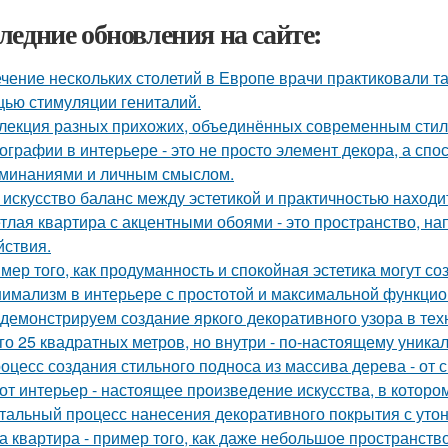
ледние обновления на сайте:
ечение нескольких столетий в Европе врачи практиковали т
ью стимуляции гениталий.
лекция разных прихожих, объединённых современным стиле
ографии в интерьере - это не просто элемент декора, а сп
минаниями и личным смыслом.
 искусство баланс между эстетикой и практичностью находи
тлая квартира с акцентными обоями - это пространство, н
йствия.
мер того, как продуманность и спокойная эстетика могут с
имализм в интерьере с простотой и максимальной функцио
демонстрируем создание яркого декоративного узора в те
го 25 квадратных метров, но внутри - по-настоящему уника
оцесс создания стильного подноса из массива дерева - от 
от интерьер - настоящее произведение искусства, в которо
тальный процесс нанесения декоративного покрытия с ут
а квартира - пример того, как даже небольшое пространство