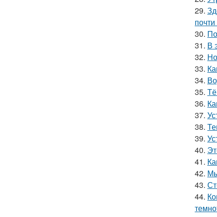
29.
Зд
почти
30.
По
31.
В 
32.
Но
33.
Ка
34.
Во
35.
Тё
36.
Ка
37.
Ус
38.
Те
39.
Ус
40.
Эт
41.
Ка
42.
Мы
43.
Ст
44.
Ко
темно