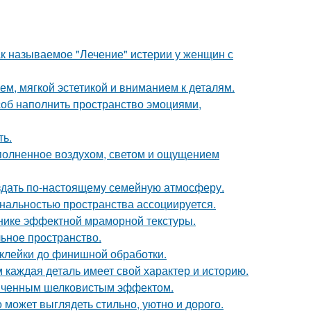
ак называемое "Лечение" истерии у женщин с
м, мягкой эстетикой и вниманием к деталям.
особ наполнить пространство эмоциями,
ть.
аполненное воздухом, светом и ощущением
оздать по-настоящему семейную атмосферу.
нальностью пространства ассоциируется.
хнике эффектной мраморной текстуры.
льное пространство.
склейки до финишной обработки.
м каждая деталь имеет свой характер и историю.
онченным шелковистым эффектом.
 может выглядеть стильно, уютно и дорого.