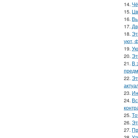
14.
Чё
15.
Цв
16.
Вы
17.
Дв
18.
Эт
уют, 
19.
Ую
20.
Эт
21.
В 
предм
22.
Эт
актуа
23.
Ин
24.
Вс
контр
25.
То
26.
Эт
27.
Пр
28.
Ут