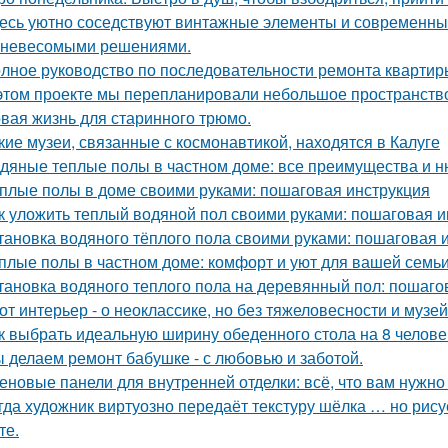
есь уютно соседствуют винтажные элементы и современный
 невесомыми решениями.
лное руководство по последовательности ремонта квартиры
этом проекте мы перепланировали небольшое пространство 
вая жизнь для старинного трюмо.
кие музеи, связанные с космонавтикой, находятся в Калуге
дяные теплые полы в частном доме: все преимущества и н
плые полы в доме своими руками: пошаговая инструкция
к уложить теплый водяной пол своими руками: пошаговая и
тановка водяного тёплого пола своими руками: пошаговая 
плые полы в частном доме: комфорт и уют для вашей семь
тановка водяного теплого пола на деревянный пол: пошаго
от интерьер - о неоклассике, но без тяжеловесности и музей
к выбрать идеальную ширину обеденного стола на 8 челове
 делаем ремонт бабушке - с любовью и заботой.
еновые панели для внутренней отделки: всё, что вам нужно
гда художник виртуозно передаёт текстуру шёлка … но рисует
те.