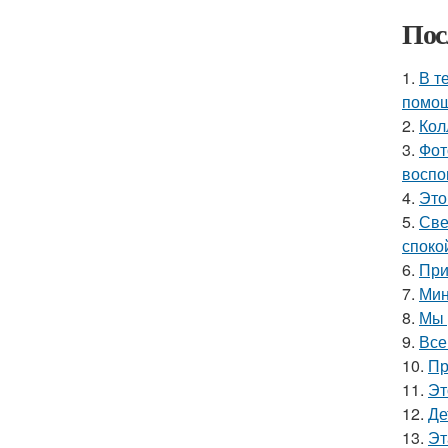
Пос
1.
В т
помощ
2.
Кол
3.
Фот
воспо
4.
Это
5.
Све
споко
6.
При
7.
Мин
8.
Мы 
9.
Все
10.
Пр
11.
Эт
12.
Де
13.
Эт