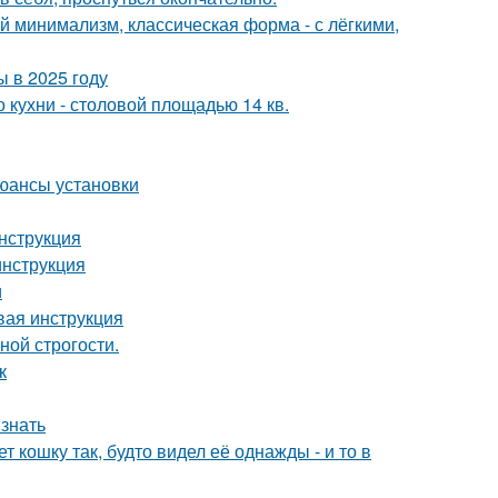
 минимализм, классическая форма - с лёгкими,
 в 2025 году
кухни - столовой площадью 14 кв.
юансы установки
нструкция
инструкция
и
вая инструкция
ной строгости.
к
 знать
 кошку так, будто видел её однажды - и то в