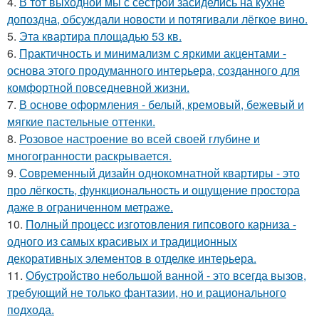
4.
В тот выходной мы с сестрой засиделись на кухне
допоздна, обсуждали новости и потягивали лёгкое вино.
5.
Эта квартира площадью 53 кв.
6.
Практичность и минимализм с яркими акцентами -
основа этого продуманного интерьера, созданного для
комфортной повседневной жизни.
7.
В основе оформления - белый, кремовый, бежевый и
мягкие пастельные оттенки.
8.
Розовое настроение во всей своей глубине и
многогранности раскрывается.
9.
Современный дизайн однокомнатной квартиры - это
про лёгкость, функциональность и ощущение простора
даже в ограниченном метраже.
10.
Полный процесс изготовления гипсового карниза -
одного из самых красивых и традиционных
декоративных элементов в отделке интерьера.
11.
Обустройство небольшой ванной - это всегда вызов,
требующий не только фантазии, но и рационального
подхода.