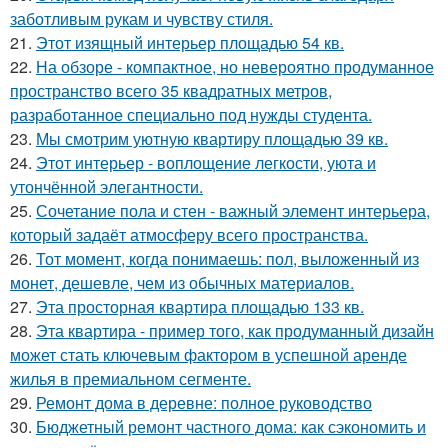
заботливым рукам и чувству стиля.
21.
Этот изящный интерьер площадью 54 кв.
22.
На обзоре - компактное, но невероятно продуманное
пространство всего 35 квадратных метров,
разработанное специально под нужды студента.
23.
Мы смотрим уютную квартиру площадью 39 кв.
24.
Этот интерьер - воплощение легкости, уюта и
утончённой элегантности.
25.
Сочетание пола и стен - важный элемент интерьера,
который задаёт атмосферу всего пространства.
26.
Тот момент, когда понимаешь: пол, выложенный из
монет, дешевле, чем из обычных материалов.
27.
Эта просторная квартира площадью 133 кв.
28.
Эта квартира - пример того, как продуманный дизайн
может стать ключевым фактором в успешной аренде
жилья в премиальном сегменте.
29.
Ремонт дома в деревне: полное руководство
30.
Бюджетный ремонт частного дома: как сэкономить и