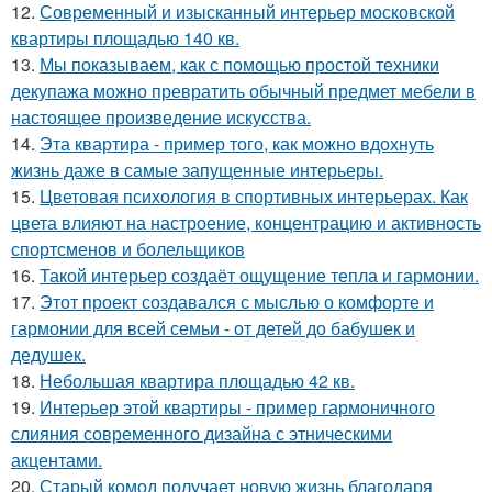
12.
Современный и изысканный интерьер московской
квартиры площадью 140 кв.
13.
Мы показываем, как с помощью простой техники
декупажа можно превратить обычный предмет мебели в
настоящее произведение искусства.
14.
Эта квартира - пример того, как можно вдохнуть
жизнь даже в самые запущенные интерьеры.
15.
Цветовая психология в спортивных интерьерах. Как
цвета влияют на настроение, концентрацию и активность
спортсменов и болельщиков
16.
Такой интерьер создаёт ощущение тепла и гармонии.
17.
Этот проект создавался с мыслью о комфорте и
гармонии для всей семьи - от детей до бабушек и
дедушек.
18.
Небольшая квартира площадью 42 кв.
19.
Интерьер этой квартиры - пример гармоничного
слияния современного дизайна с этническими
акцентами.
20.
Старый комод получает новую жизнь благодаря