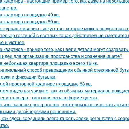
а квартира - настоящий пример того, как даже на небольш
ранство.
а квартира площадью 49 кв.
а квартира площадью 50 кв.
кстурная живопись: искусство, которое можно почувствоват
терьер гостиной в светлых тонах действительно смотрится
ее и уютнее.
а квартира - пример того, как цвет и детали могут создав
 идеи для организации пространства и хранения ищете?
а небольшая квартира площадью всего 16 кв.
игинальный способ превращения обычной стеклянной бутыл
товки и фиксации бутылки.
этой просторной квартире площадью 83 кв.
этом видео вы увидите, как из обычных материалов рожда
ет интерьера - гипсовая ваза в форме цветка.
о изысканное пространство, в котором классическая архите
льными дизайнерскими решениями.
, как здесь соединили элегантность эпохи регентства с со
ство.