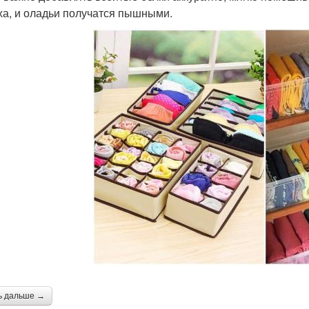
ха, и оладьи получатся пышными.
ь дальше →