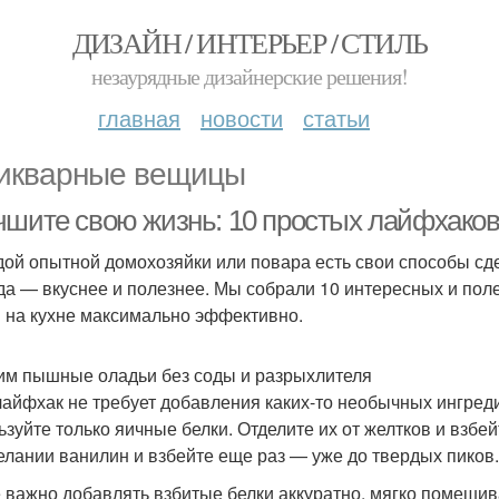
ДИЗАЙН / ИНТЕРЬЕР / СТИЛЬ
незаурядные дизайнерские решения!
главная
новости
статьи
икварные вещицы
чшите свою жизнь: 10 простых лайфхаков
дой опытной домохозяйки или повара есть свои способы сде
да — вкуснее и полезнее. Мы собрали 10 интересных и поле
 на кухне максимально эффективно.
им пышные оладьи без соды и разрыхлителя
лайфхак не требует добавления каких-то необычных ингре
ьзуйте только яичные белки. Отделите их от желтков и взбе
елании ванилин и взбейте еще раз — уже до твердых пиков.
 важно добавлять взбитые белки аккуратно, мягко помешив