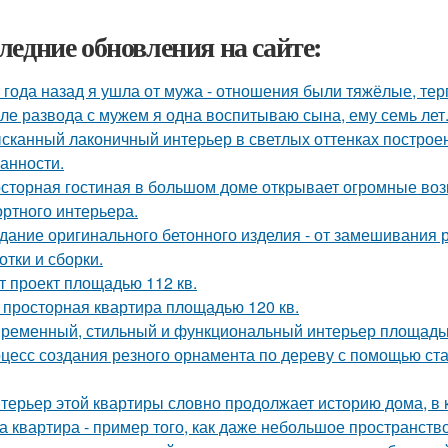
ледние обновления на сайте:
 года назад я ушла от мужа - отношения были тяжёлые, тер
ле развода с мужем я одна воспитываю сына, ему семь лет
сканный лаконичный интерьер в светлых оттенках построен
анности.
сторная гостиная в большом доме открывает огромные воз
ртного интерьера.
дание оригинального бетонного изделия - от замешивания
отки и сборки.
т проект площадью 112 кв.
 просторная квартира площадью 120 кв.
ременный, стильный и функциональный интерьер площадью
цесс создания резного орнамента по дереву с помощью с
терьер этой квартиры словно продолжает историю дома, в 
а квартира - пример того, как даже небольшое пространство