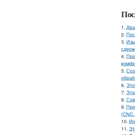
Пос
1.
Два
2.
Пос
3.
Изы
сдерж
4.
Про
комфо
5.
Соз
обраб
6.
Это
7.
Эта
8.
Сов
9.
Про
(CNC.
10.
Ин
11.
Эт