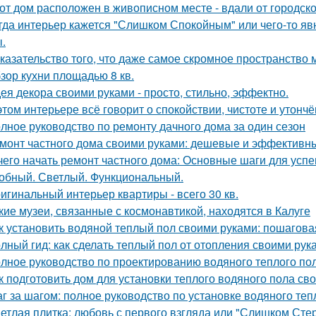
от дом расположен в живописном месте - вдали от городско
гда интерьер кажется "Слишком Спокойным" или чего-то явн
.
казательство того, что даже самое скромное пространство 
зор кухни площадью 8 кв.
ея декора своими руками - просто, стильно, эффектно.
этом интерьере всё говорит о спокойствии, чистоте и утончё
лное руководство по ремонту дачного дома за один сезон
монт частного дома своими руками: дешевые и эффективн
чего начать ремонт частного дома: Основные шаги для усп
обный. Светлый. Функциональный.
игинальный интерьер квартиры - всего 30 кв.
кие музеи, связанные с космонавтикой, находятся в Калуге
к установить водяной теплый пол своими руками: пошагова
лный гид: как сделать теплый пол от отопления своими рук
лное руководство по проектированию водяного теплого по
к подготовить дом для установки теплого водяного пола св
г за шагом: полное руководство по установке водяного теп
етлая плитка: любовь с первого взгляда или "Слишком Сте