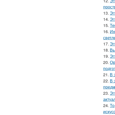
12.
Эт
прост
13.
Эт
14.
Эт
15.
Те
16.
Ин
светл
17.
Эт
18.
Вы
19.
Эт
20.
Ор
подго
21.
В 
22.
В 
предм
23.
Эт
актуа
24.
То
искус