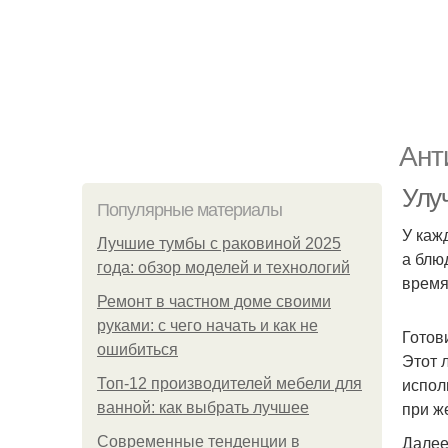
Ант
Улу
Популярные материалы
У каж
Лучшие тумбы с раковиной 2025
а блю
года: обзор моделей и технологий
время
Ремонт в частном доме своими
руками: с чего начать и как не
Готов
ошибиться
Этот 
испол
Топ-12 производителей мебели для
при ж
ванной: как выбрать лучшее
Далее
Современные тенденции в