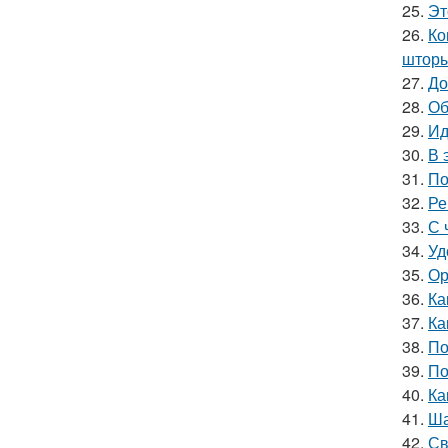
25.
Эт
26.
Ко
шторы
27.
До
28.
Об
29.
Ид
30.
В 
31.
По
32.
Ре
33.
С 
34.
Уд
35.
Ор
36.
Ка
37.
Ка
38.
По
39.
По
40.
Ка
41.
Ша
42.
Св