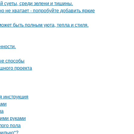
й суеты, среди зелени и тишины.
о не хватает - попробуйте добавить яркие
может быть полным уюта, тепла и стиля.
нности.
ые способы
ешного проекта
я инструкция
ами
ла
оими руками
лого пола
рильно"?