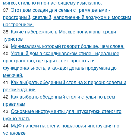
мягко, стильно и по-настоящему изысканно.
37.
Этот дом создан для семьи с тремя детьми -
просторный, светлый, наполненный воздухом и морским
настроением.
38.
Какие набережные в Москве популярны среди
туристов
39.
Минимализм, который говорит больше, чем слова.
40.
Уютный дом в скандинавском стиле - идеальное
пространство, где царит свет, простота и
функциональность, а каждая деталь продумана до
мелочей.
41.
Как выбрать обеденный стол на 8 персон: советы и
рекомендации
42.
Как выбрать обеденный стол и стулья по всем
правилам
43.
Основные инструменты для штукатурки стен: что
нужно знать
44.
МДФ панели на стену: пошаговая инструкция по
установке