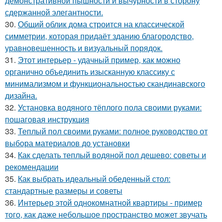
демонстративной пышности и вычурности в сторону
сдержанной элегантности.
30.
Общий облик дома строится на классической
симметрии, которая придаёт зданию благородство,
уравновешенность и визуальный порядок.
31.
Этот интерьер - удачный пример, как можно
органично объединить изысканную классику с
минимализмом и функциональностью скандинавского
дизайна.
32.
Установка водяного тёплого пола своими руками:
пошаговая инструкция
33.
Теплый пол своими руками: полное руководство от
выбора материалов до установки
34.
Как сделать теплый водяной пол дешево: советы и
рекомендации
35.
Как выбрать идеальный обеденный стол:
стандартные размеры и советы
36.
Интерьер этой однокомнатной квартиры - пример
того, как даже небольшое пространство может звучать