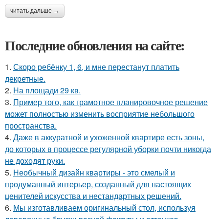
читать дальше →
Последние обновления на сайте:
1.
Скоро ребёнку 1, 6, и мне перестанут платить
декретные.
2.
На площади 29 кв.
3.
Пример того, как грамотное планировочное решение
может полностью изменить восприятие небольшого
пространства.
4.
Даже в аккуратной и ухоженной квартире есть зоны,
до которых в процессе регулярной уборки почти никогда
не доходят руки.
5.
Необычный дизайн квартиры - это смелый и
продуманный интерьер, созданный для настоящих
ценителей искусства и нестандартных решений.
6.
Мы изготавливаем оригинальный стол, используя