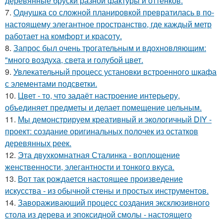
деревянные бруски разной фактуры и оттенков.
7.
Однушка со сложной планировкой превратилась в по-
настоящему элегантное пространство, где каждый метр
работает на комфорт и красоту.
8.
Запрос был очень трогательным и вдохновляющим:
"много воздуха, света и голубой цвет.
9.
Увлекательный процесс установки встроенного шкафа
с элементами подсветки.
10.
Цвет - то, что задаёт настроение интерьеру,
объединяет предметы и делает помещение цельным.
11.
Мы демонстрируем креативный и экологичный DIY -
проект: создание оригинальных полочек из остатков
деревянных реек.
12.
Эта двухкомнатная Сталинка - воплощение
женственности, элегантности и тонкого вкуса.
13.
Вот так рождается настоящее произведение
искусства - из обычной стены и простых инструментов.
14.
Завораживающий процесс создания эксклюзивного
стола из дерева и эпоксидной смолы - настоящего