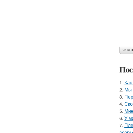
читат
Пос
1.
Как
2.
Мы 
3.
Пер
4.
Ско
5.
Мне
6.
У м
7.
Пле
всерь