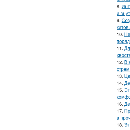
8.
Инт
и вну
9.
Соз
китов.
10.
Не
поряд
11.
Дл
хвост
12.
В 
стрем
13.
Цв
14.
Де
15.
Эт
комфо
16.
Де
17.
Пр
в про
18.
Эт