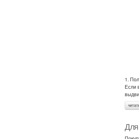
1. По
Если 
выдви
читат
Для
Покуп