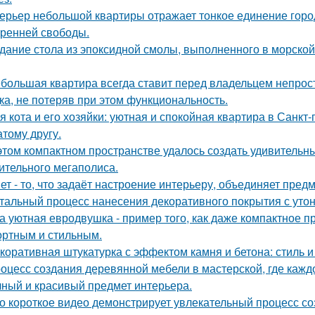
ерьер небольшой квартиры отражает тонкое единение горо
тренней свободы.
дание стола из эпоксидной смолы, выполненного в морской
большая квартира всегда ставит перед владельцем непрост
ка, не потеряв при этом функциональность.
я кота и его хозяйки: уютная и спокойная квартира в Санкт-
атому другу.
этом компактном пространстве удалось создать удивительн
ительного мегаполиса.
ет - то, что задаёт настроение интерьеру, объединяет пре
тальный процесс нанесения декоративного покрытия с ут
а уютная евродвушка - пример того, как даже компактное п
ртным и стильным.
коративная штукатурка с эффектом камня и бетона: стиль и
оцесс создания деревянной мебели в мастерской, где кажд
чный и красивый предмет интерьера.
о короткое видео демонстрирует увлекательный процесс со