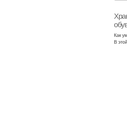
Хра
обу
Как у
В это