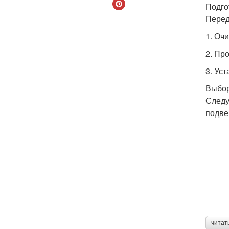
Подго
Перед
1. Оч
2. Пр
3. Ус
Выбор
Следу
подве
читат