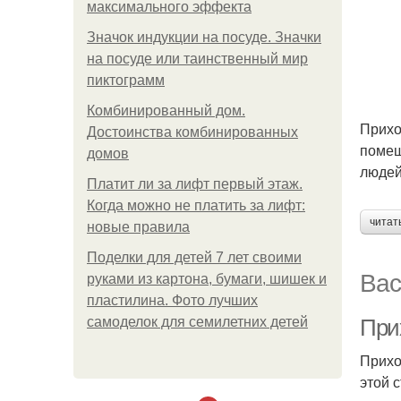
максимального эффекта
Значок индукции на посуде. Значки
на посуде или таинственный мир
пиктограмм
Комбинированный дом.
Прихо
Достоинства комбинированных
помещ
домов
людей
Платит ли за лифт первый этаж.
Когда можно не платить за лифт:
читат
новые правила
Поделки для детей 7 лет своими
Вас
руками из картона, бумаги, шишек и
пластилина. Фото лучших
самоделок для семилетних детей
При
Прихо
этой 