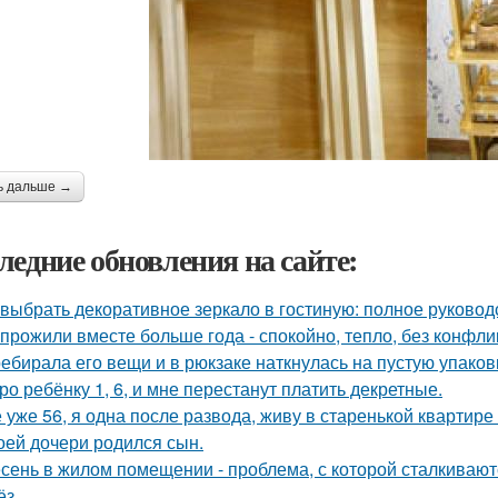
ь дальше →
ледние обновления на сайте:
 выбрать декоративное зеркало в гостиную: полное руково
прожили вместе больше года - спокойно, тепло, без конфли
ебирала его вещи и в рюкзаке наткнулась на пустую упаковку
ро ребёнку 1, 6, и мне перестанут платить декретные.
 уже 56, я одна после развода, живу в старенькой квартире 
оей дочери родился сын.
сень в жилом помещении - проблема, с которой сталкивают
ёз.