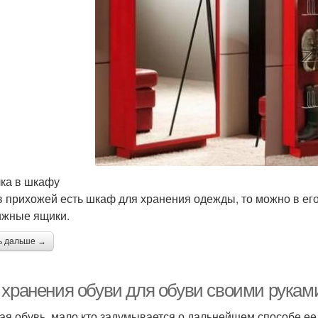
лка в шкафу
в прихожей есть шкаф для хранения одежды, то можно в ег
жные ящики.
ь дальше →
 хранения обуви для обуви своими руками
ая обувь, мало кто задумывается о дальнейшем способе ее