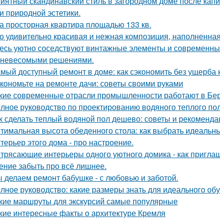
иятный скандинавский стиль в загородном доме после капит
 и природной эстетики.
а просторная квартира площадью 133 кв.
о удивительно красивая и нежная композиция, наполненная
есь уютно соседствуют винтажные элементы и современный
 невесомыми решениями.
мый доступный ремонт в доме: как сэкономить без ущерба 
кономьте на ремонте дачи: советы своими руками
кие современные отрасли промышленности работают в Бе
лное руководство по проектированию водяного теплого по
к сделать теплый водяной пол дешево: советы и рекоменда
тимальная высота обеденного стола: как выбрать идеальн
терьер этого дома - про настроение.
трясающие интерьеры одного уютного домика - как приглаш
ение забыть про всё лишнее.
 делаем ремонт бабушке - с любовью и заботой.
лное руководство: какие размеры знать для идеального об
кие маршруты для экскурсий самые популярные
кие интересные факты о архитектуре Кремля