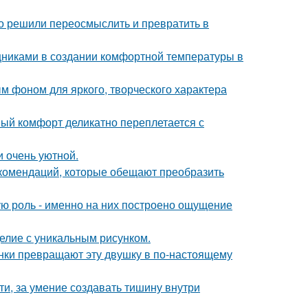
о решили переосмыслить и превратить в
никами в создании комфортной температуры в
ым фоном для яркого, творческого характера
ный комфорт деликатно переплетается с
и очень уютной.
екомендаций, которые обещают преобразить
ую роль - именно на них построено ощущение
елие с уникальным рисунком.
ки превращают эту двушку в по-настоящему
ти, за умение создавать тишину внутри