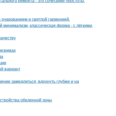
ального ремонта - это сочетание простоты,
 очарованием и светлой гармонией.
 минимализм, классическая форма - с лёгкими,
качеству
резниках
ла
ции
ый вариант
ение замедлиться, вдохнуть глубже и на
устройства обеденной зоны