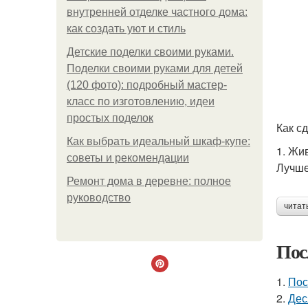
внутренней отделке частного дома:
как создать уют и стиль
Детские поделки своими руками.
Поделки своими руками для детей
(120 фото): подробный мастер-
класс по изготовлению, идеи
простых поделок
Как с
Как выбрать идеальный шкаф-купе:
1. Жи
советы и рекомендации
Лучше
Ремонт дома в деревне: полное
руководство
читат
Пос
1.
Пос
2.
Дес