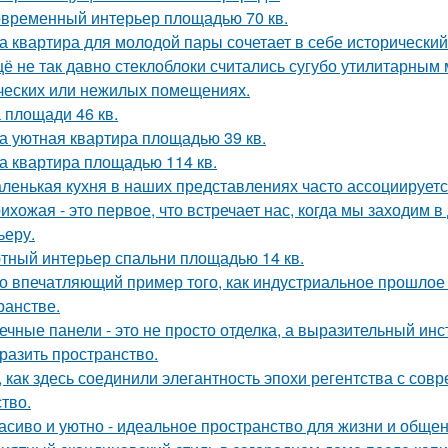
временный интерьер площадью 70 кв.
а квартира для молодой пары сочетает в себе историческ
ё не так давно стеклоблоки считались сугубо утилитарны
ческих или нежилых помещениях.
 площади 46 кв.
а уютная квартира площадью 39 кв.
а квартира площадью 114 кв.
ленькая кухня в наших представлениях часто ассоциируется
ихожая - это первое, что встречает нас, когда мы заходим 
ьеру.
тный интерьер спальни площадью 14 кв.
о впечатляющий пример того, как индустриальное прошлое
ранстве.
ечные панели - это не просто отделка, а выразительный ин
разить пространство.
, как здесь соединили элегантность эпохи регентства с со
ство.
асиво и уютно - идеальное пространство для жизни и общен