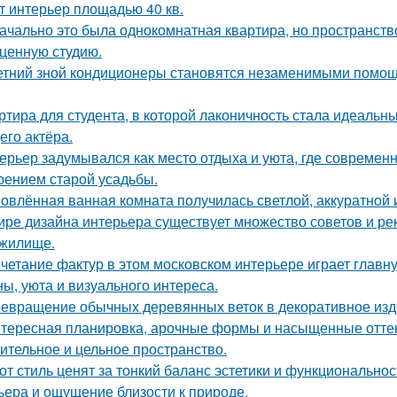
т интерьер площадью 40 кв.
ачально это была однокомнатная квартира, но пространств
ценную студию.
етний зной кондиционеры становятся незаменимыми помощ
ртира для студента, в которой лаконичность стала идеальн
его актёра.
ерьер задумывался как место отдыха и уюта, где современ
оением старой усадьбы.
овлённая ванная комната получилась светлой, аккуратной 
ире дизайна интерьера существует множество советов и р
жилище.
четание фактур в этом московском интерьере играет главн
ны, уюта и визуального интереса.
евращение обычных деревянных веток в декоративное изд
тересная планировка, арочные формы и насыщенные оттен
ительное и цельное пространство.
от стиль ценят за тонкий баланс эстетики и функциональнос
ьера и ощущение близости к природе.