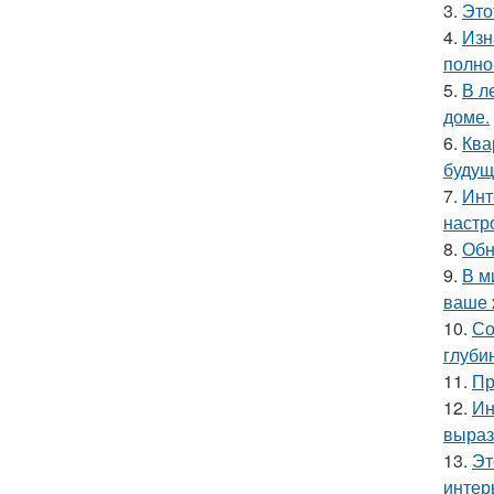
3.
Это
4.
Изн
полно
5.
В л
доме.
6.
Ква
будущ
7.
Инт
настр
8.
Обн
9.
В м
ваше 
10.
Со
глуби
11.
Пр
12.
Ин
выраз
13.
Эт
интер