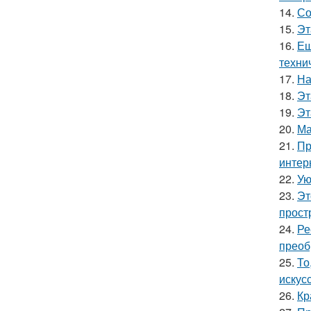
14.
Со
15.
Эт
16.
Ещ
техни
17.
На
18.
Эт
19.
Эт
20.
Ма
21.
Пр
интер
22.
Ую
23.
Эт
прост
24.
Ре
преоб
25.
То
искус
26.
Кр