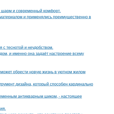
ий шарм и современный комфорт.
м материалом и применялись преимущественно в
 с теснотой и неудобством.
в дом, и именно она задаёт настроение всему
 может обрести новую жизнь в уютном жилом
струмент дизайна, который способен кардинально
временным антикварным шиком, - настоящее
ия.