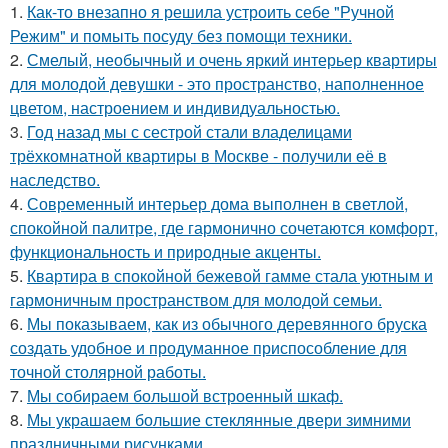
1.
Как-то внезапно я решила устроить себе "Ручной
Режим" и помыть посуду без помощи техники.
2.
Смелый, необычный и очень яркий интерьер квартиры
для молодой девушки - это пространство, наполненное
цветом, настроением и индивидуальностью.
3.
Год назад мы с сестрой стали владелицами
трёхкомнатной квартиры в Москве - получили её в
наследство.
4.
Современный интерьер дома выполнен в светлой,
спокойной палитре, где гармонично сочетаются комфорт,
функциональность и природные акценты.
5.
Квартира в спокойной бежевой гамме стала уютным и
гармоничным пространством для молодой семьи.
6.
Мы показываем, как из обычного деревянного бруска
создать удобное и продуманное приспособление для
точной столярной работы.
7.
Мы собираем большой встроенный шкаф.
8.
Мы украшаем большие стеклянные двери зимними
праздничными рисунками.