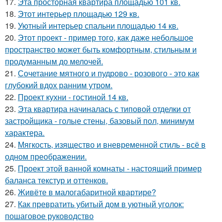
17.
Эта просторная квартира площадью 101 кв.
18.
Этот интерьер площадью 129 кв.
19.
Уютный интерьер спальни площадью 14 кв.
20.
Этот проект - пример того, как даже небольшое
пространство может быть комфортным, стильным и
продуманным до мелочей.
21.
Сочетание мятного и пудрово - розового - это как
глубокий вдох ранним утром.
22.
Проект кухни - гостиной 14 кв.
23.
Эта квартира начиналась с типовой отделки от
застройщика - голые стены, базовый пол, минимум
характера.
24.
Мягкость, изящество и вневременной стиль - всё в
одном преображении.
25.
Проект этой ванной комнаты - настоящий пример
баланса текстур и оттенков.
26.
Живёте в малогабаритной квартире?
27.
Как превратить убитый дом в уютный уголок:
пошаговое руководство