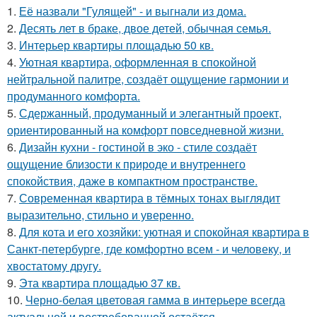
1.
Её назвали "Гулящей" - и выгнали из дома.
2.
Десять лет в браке, двое детей, обычная семья.
3.
Интерьер квартиры площадью 50 кв.
4.
Уютная квартира, оформленная в спокойной
нейтральной палитре, создаёт ощущение гармонии и
продуманного комфорта.
5.
Сдержанный, продуманный и элегантный проект,
ориентированный на комфорт повседневной жизни.
6.
Дизайн кухни - гостиной в эко - стиле создаёт
ощущение близости к природе и внутреннего
спокойствия, даже в компактном пространстве.
7.
Современная квартира в тёмных тонах выглядит
выразительно, стильно и уверенно.
8.
Для кота и его хозяйки: уютная и спокойная квартира в
Санкт-петербурге, где комфортно всем - и человеку, и
хвостатому другу.
9.
Эта квартира площадью 37 кв.
10.
Черно-белая цветовая гамма в интерьере всегда
актуальной и востребованной остаётся.