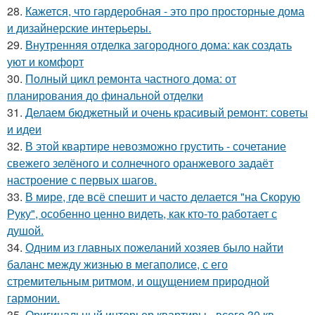
28.
Кажется, что гардеробная - это про просторные дома
и дизайнерские интерьеры.
29.
Внутренняя отделка загородного дома: как создать
уют и комфорт
30.
Полный цикл ремонта частного дома: от
планирования до финальной отделки
31.
Делаем бюджетный и очень красивый ремонт: советы
и идеи
32.
В этой квартире невозможно грустить - сочетание
свежего зелёного и солнечного оранжевого задаёт
настроение с первых шагов.
33.
В мире, где всё спешит и часто делается "на Скорую
Руку", особенно ценно видеть, как кто-то работает с
душой.
34.
Одним из главных пожеланий хозяев было найти
баланс между жизнью в мегаполисе, с его
стремительным ритмом, и ощущением природной
гармонии.
35.
Оригинальный интерьер квартиры - всего 30 кв.