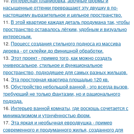
10.
Интересная планировка, арочные формы и
насыщенные оттенки превращают эту двушку в по-
настоящему выразительное и цельное пространство.
11.
В этой квартире каждая деталь продумана так, чтобы
пространство оставалось лёгким, удобным и визуально
интересным.
12.
Процесс создания стильного подноса из массива
дерева - от склейки до финишной обработки.
13.
Этот проект - пример того, как можно создать
универсальное, стильное и функциональное
пространство, подходящее для самых разных жильцов.
14.
Эта просторная квартира площадью 120 кв.
15.
Обустройство небольшой ванной - это всегда вызов,
требующий не только фантазии, но и рационального
подхода.
16.
Интерьер ванной комнаты, где роскошь сочетается с
минимализмом и утончённостью форм.
17.
Эта яркая и необычная евродвушка - пример
современного и продуманного жилья, созданного для