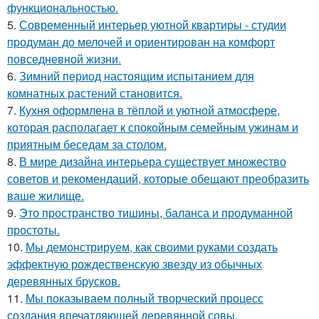
функциональностью.
5.
Современный интерьер уютной квартиры - студии
продуман до мелочей и ориентирован на комфорт
повседневной жизни.
6.
Зимний период настоящим испытанием для
комнатных растений становится.
7.
Кухня оформлена в тёплой и уютной атмосфере,
которая располагает к спокойным семейным ужинам и
приятным беседам за столом.
8.
В мире дизайна интерьера существует множество
советов и рекомендаций, которые обещают преобразить
ваше жилище.
9.
Это пространство тишины, баланса и продуманной
простоты.
10.
Мы демонстрируем, как своими руками создать
эффектную рождественскую звезду из обычных
деревянных брусков.
11.
Мы показываем полный творческий процесс
создания впечатляющей деревянной совы.