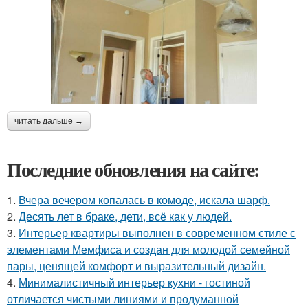
читать дальше →
Последние обновления на сайте:
1.
Вчера вечером копалась в комоде, искала шарф.
2.
Десять лет в браке, дети, всё как у людей.
3.
Интерьер квартиры выполнен в современном стиле с
элементами Мемфиса и создан для молодой семейной
пары, ценящей комфорт и выразительный дизайн.
4.
Минималистичный интерьер кухни - гостиной
отличается чистыми линиями и продуманной