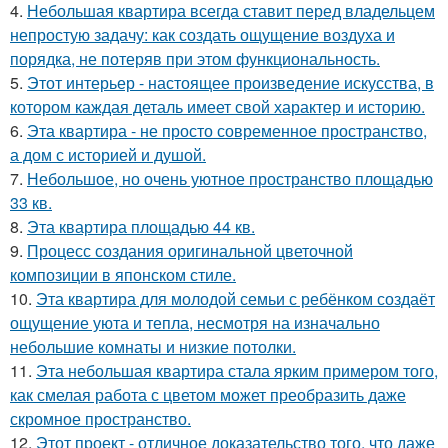
4.
Небольшая квартира всегда ставит перед владельцем
непростую задачу: как создать ощущение воздуха и
порядка, не потеряв при этом функциональность.
5.
Этот интерьер - настоящее произведение искусства, в
котором каждая деталь имеет свой характер и историю.
6.
Эта квартира - не просто современное пространство,
а дом с историей и душой.
7.
Небольшое, но очень уютное пространство площадью
33 кв.
8.
Эта квартира площадью 44 кв.
9.
Процесс создания оригинальной цветочной
композиции в японском стиле.
10.
Эта квартира для молодой семьи с ребёнком создаёт
ощущение уюта и тепла, несмотря на изначально
небольшие комнаты и низкие потолки.
11.
Эта небольшая квартира стала ярким примером того,
как смелая работа с цветом может преобразить даже
скромное пространство.
12.
Этот проект - отличное доказательство того, что даже