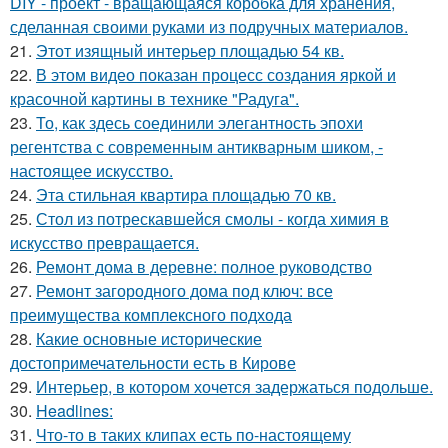
DIY - проект - вращающаяся коробка для хранения,
сделанная своими руками из подручных материалов.
21.
Этот изящный интерьер площадью 54 кв.
22.
В этом видео показан процесс создания яркой и
красочной картины в технике "Радуга".
23.
То, как здесь соединили элегантность эпохи
регентства с современным антикварным шиком, -
настоящее искусство.
24.
Эта стильная квартира площадью 70 кв.
25.
Стол из потрескавшейся смолы - когда химия в
искусство превращается.
26.
Ремонт дома в деревне: полное руководство
27.
Ремонт загородного дома под ключ: все
преимущества комплексного подхода
28.
Какие основные исторические
достопримечательности есть в Кирове
29.
Интерьер, в котором хочется задержаться подольше.
30.
Headlines:
31.
Что-то в таких клипах есть по-настоящему