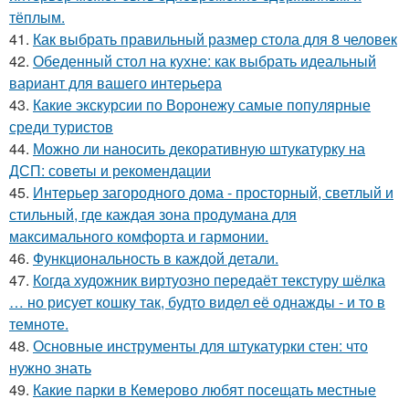
тёплым.
41.
Как выбрать правильный размер стола для 8 человек
42.
Обеденный стол на кухне: как выбрать идеальный
вариант для вашего интерьера
43.
Какие экскурсии по Воронежу самые популярные
среди туристов
44.
Можно ли наносить декоративную штукатурку на
ДСП: советы и рекомендации
45.
Интерьер загородного дома - просторный, светлый и
стильный, где каждая зона продумана для
максимального комфорта и гармонии.
46.
Функциональность в каждой детали.
47.
Когда художник виртуозно передаёт текстуру шёлка
… но рисует кошку так, будто видел её однажды - и то в
темноте.
48.
Основные инструменты для штукатурки стен: что
нужно знать
49.
Какие парки в Кемерово любят посещать местные