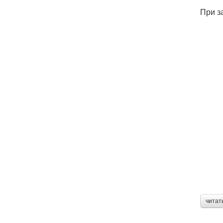
При з
читат