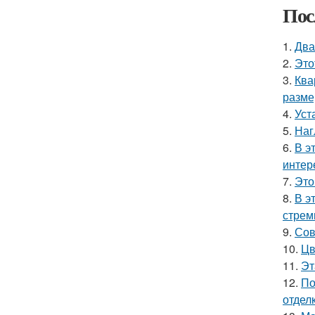
Пос
1.
Два
2.
Это
3.
Ква
разме
4.
Уст
5.
Наг
6.
В э
интер
7.
Это
8.
В э
стрем
9.
Сов
10.
Цв
11.
Эт
12.
По
отделк