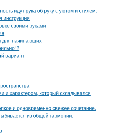
ость идут рука об руку с уютом и стилем.
я инструкция
овке своими руками
ия
ия для начинающих
рильно"?
ый вариант
пространства
ми и характером, который складывался
тёпкое и одновременно свежее сочетание.
 выбивается из общей гармонии.
в