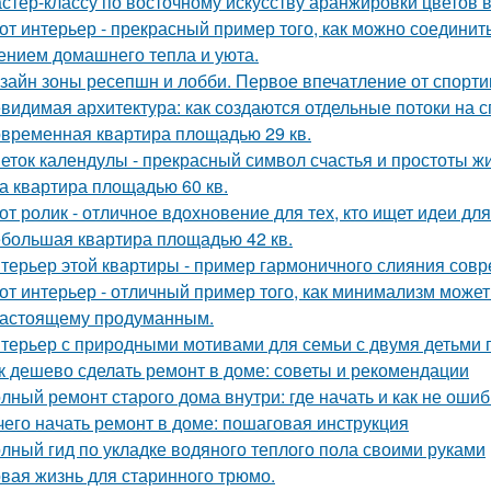
стер-классу по восточному искусству аранжировки цветов в
от интерьер - прекрасный пример того, как можно соединит
нием домашнего тепла и уюта.
зайн зоны ресепшн и лобби. Первое впечатление от спорт
видимая архитектура: как создаются отдельные потоки на 
временная квартира площадью 29 кв.
еток календулы - прекрасный символ счастья и простоты жи
а квартира площадью 60 кв.
от ролик - отличное вдохновение для тех, кто ищет идеи для
большая квартира площадью 42 кв.
терьер этой квартиры - пример гармоничного слияния совр
от интерьер - отличный пример того, как минимализм может
настоящему продуманным.
терьер с природными мотивами для семьи с двумя детьми 
к дешево сделать ремонт в доме: советы и рекомендации
лный ремонт старого дома внутри: где начать и как не оши
чего начать ремонт в доме: пошаговая инструкция
лный гид по укладке водяного теплого пола своими руками
вая жизнь для старинного трюмо.