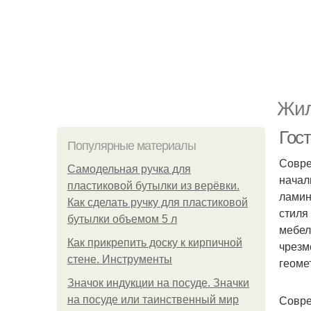
Жил
Гос
Популярные материалы
Совре
Самодельная ручка для
начал
пластиковой бутылки из верёвки.
ламин
Как сделать ручку для пластиковой
стиля
бутылки объемом 5 л
мебел
Как прикрепить доску к кирпичной
чрезм
стене. Инструменты
геоме
Значок индукции на посуде. Значки
Совре
на посуде или таинственный мир