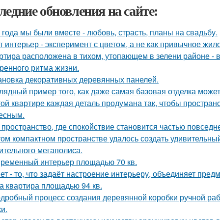
ледние обновления на сайте:
 года мы были вместе - любовь, страсть, планы на свадьбу.
т интерьер - эксперимент с цветом, а не как привычное жил
ртира расположена в тихом, утопающем в зелени районе - 
ренного ритма жизни.
ановка декоративных деревянных панелей.
лядный пример того, как даже самая базовая отделка может
той квартире каждая деталь продумана так, чтобы простран
есным.
 пространство, где спокойствие становится частью повседн
том компактном пространстве удалось создать удивительный
ительного мегаполиса.
ременный интерьер площадью 70 кв.
ет - то, что задаёт настроение интерьеру, объединяет пре
а квартира площадью 94 кв.
дробный процесс создания деревянной коробки ручной рабо
и.