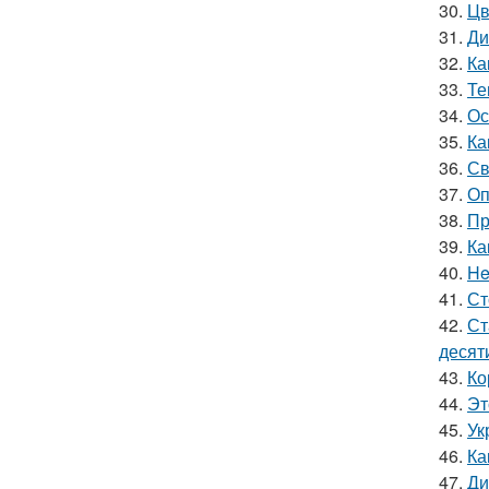
30.
Цв
31.
Ди
32.
Ка
33.
Те
34.
Ос
35.
Ка
36.
Св
37.
Оп
38.
Пр
39.
Ка
40.
He
41.
Ст
42.
Ст
десят
43.
Ко
44.
Эт
45.
Ук
46.
Ка
47.
Ди