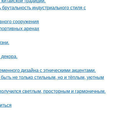
 китайской традиции.
ь брутальность индустриального стиля с
ивного сооружения
спортивных аренах
зни.
 декора.
еменного дизайна с этническими акцентами.
 быть не только стильным, но и тёплым, уютным
получился светлым, просторным и гармоничным.
биться