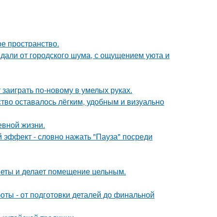
ое пространство.
вдали от городского шума, с ощущением уюта и
 заиграть по-новому в умелых руках.
ство оставалось лёгким, удобным и визуально
евной жизни.
 эффект - словно нажать "Пауза" посреди
дметы и делает помещение цельным.
ты - от подготовки деталей до финальной