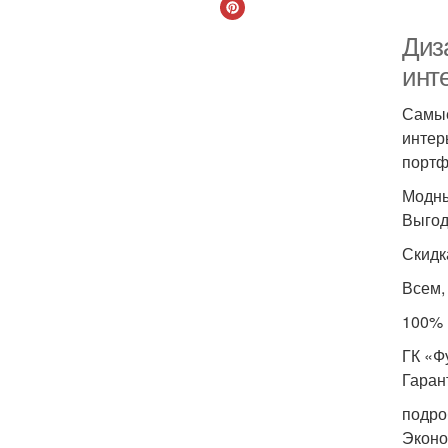
Диза
инт
Самые
интер
портф
Модны
Выгод
Скидк
Всем,
100% 
ГК «Ф
Гаран
подро
Эконо