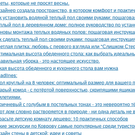
еты, которые не просят весны.
зайнер создала пространство, в котором комфорт и практичн
к установить водяной теплый пол своими руками: пошагова
плый пол в деревянном доме: полное руководство по устан
новы монтажа теплых водяных полов: пошаговая инструкц
к сделать теплый пол своими руками: пошаговая инструкц
етлая плитка: любовь с первого взгляда или "Слишком Сте
тимальная высота обеденного стола: как выбрать идеальн
авильная уборка - это настоящее искусство.
кая высота обеденного и кухонного стола вам нужна
adlines:
ол круглый на 8 человек: оптимальный размер для вашего 
арый комод - с потёртой поверхностью, скрипящими ящика
илетиями.
ричневый с голубым в постельных тонах - это невероятно 
от дом словно растворяется в природе - ни одна деталь не
расьте детскую комнату дешево: 10 практичных способов
кие экскурсии по Коврову самые популярные среди туристо
зайн стены в детской: идеи и советы