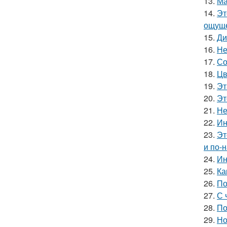
13.
Ма
14.
Эт
ощуще
15.
Ди
16.
Не
17.
Со
18.
Цв
19.
Эт
20.
Эт
21.
Не
22.
Ин
23.
Эт
и по-
24.
Ин
25.
Ка
26.
По
27.
С 
28.
По
29.
Но