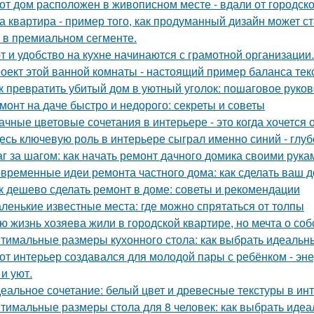
от дом расположен в живописном месте - вдали от городско
а квартира - пример того, как продуманный дизайн может 
 в премиальном сегменте.
т и удобство на кухне начинаются с грамотной организации.
оект этой ванной комнаты - настоящий пример баланса текс
к превратить убитый дом в уютный уголок: пошаговое руко
монт на даче быстро и недорого: секреты и советы
ачные цветовые сочетания в интерьере - это когда хочется 
есь ключевую роль в интерьере сыграл именно синий - глу
г за шагом: как начать ремонт дачного домика своими рука
временные идеи ремонта частного дома: как сделать ваш 
к дешево сделать ремонт в доме: советы и рекомендации
ленькие известные места: где можно спрятаться от толпы
ю жизнь хозяева жили в городской квартире, но мечта о со
тимальные размеры кухонного стола: как выбрать идеальн
от интерьер создавался для молодой пары с ребёнком - эн
и уют.
еальное сочетание: белый цвет и древесные текстуры в инт
тимальные размеры стола для 8 человек: как выбрать идеа