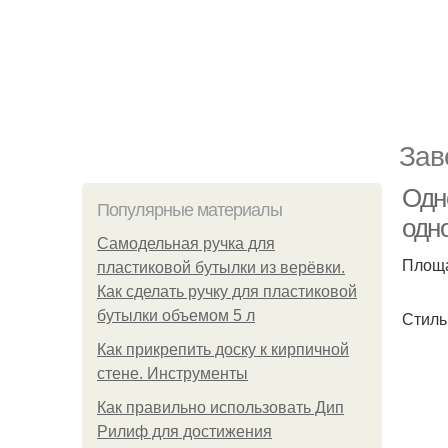
Зав
Одн
Популярные материалы
одн
Самодельная ручка для
Площа
пластиковой бутылки из верёвки.
Как сделать ручку для пластиковой
бутылки объемом 5 л
Стиль
Как прикрепить доску к кирпичной
стене. Инструменты
Как правильно использовать Дип
Рилиф для достижения