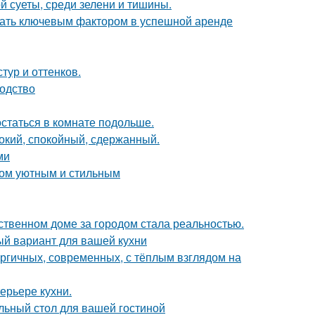
й суеты, среди зелени и тишины.
стать ключевым фактором в успешной аренде
тур и оттенков.
водство
остаться в комнате подольше.
бокий, спокойный, сдержанный.
ми
дом уютным и стильным
бственном доме за городом стала реальностью.
ый вариант для вашей кухни
ергичных, современных, с тёплым взглядом на
ерьере кухни.
льный стол для вашей гостиной