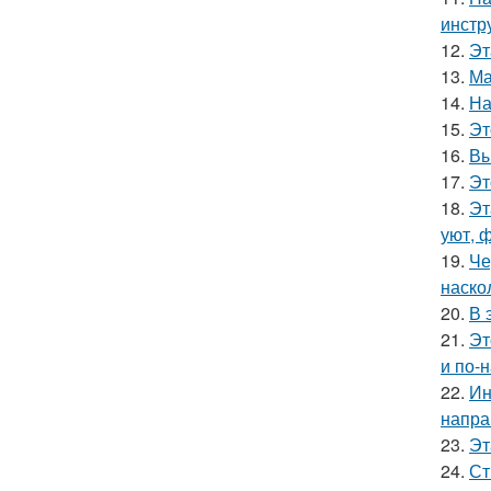
инстр
12.
Эт
13.
Ма
14.
На
15.
Эт
16.
Вы
17.
Эт
18.
Эт
уют, 
19.
Че
наско
20.
В 
21.
Эт
и по-
22.
Ин
напра
23.
Эт
24.
Ст