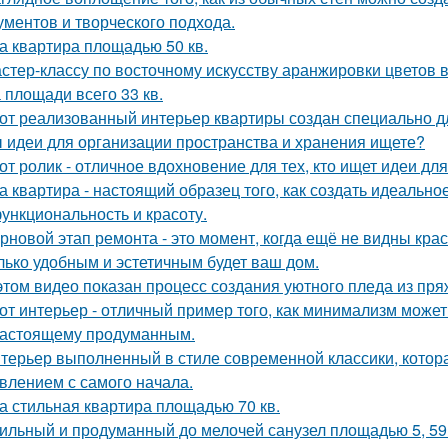
ументов и творческого подхода.
а квартира площадью 50 кв.
стер-классу по восточному искусству аранжировки цветов в
 площади всего 33 кв.
от реализованный интерьер квартиры создан специально д
 идеи для организации пространства и хранения ищете?
от ролик - отличное вдохновение для тех, кто ищет идеи для
а квартира - настоящий образец того, как создать идеальн
функциональность и красоту.
рновой этап ремонта - это момент, когда ещё не видны кра
лько удобным и эстетичным будет ваш дом.
этом видео показан процесс создания уютного пледа из пря
от интерьер - отличный пример того, как минимализм может
настоящему продуманным.
терьер выполненный в стиле современной классики, котор
влением с самого начала.
а стильная квартира площадью 70 кв.
ильный и продуманный до мелочей санузел площадью 5, 59 