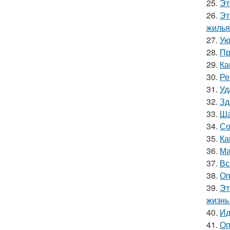
25.
Эт
26.
Эт
жилья
27.
Ую
28.
Пр
29.
Ка
30.
Ре
31.
Уд
32.
Зд
33.
Ша
34.
Со
35.
Ка
36.
Ма
37.
Вс
38.
Оп
39.
Эт
жизнь 
40.
Ид
41.
Оп