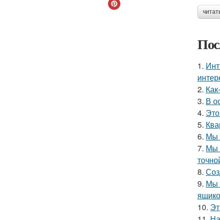
читат
Пос
1.
Инт
интер
2.
Как
3.
В о
4.
Это
5.
Ква
6.
Мы 
7.
Мы 
точно
8.
Соз
9.
Мы 
ящико
10.
Эт
11.
На