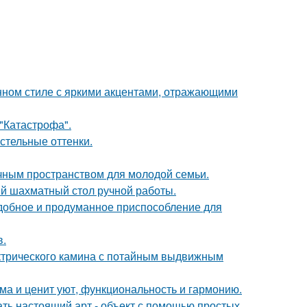
нном стиле с яркими акцентами, отражающими
 "Катастрофа".
стельные оттенки.
чным пространством для молодой семьи.
й шахматный стол ручной работы.
удобное и продуманное приспособление для
в.
ктрического камина с потайным выдвижным
ома и ценит уют, функциональность и гармонию.
ать настоящий арт - объект с помощью простых