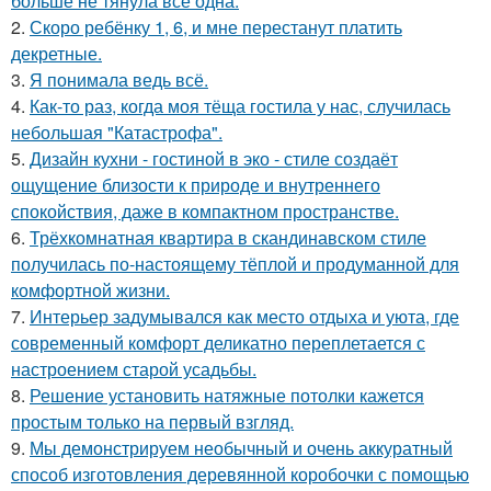
больше не тянула всё одна.
2.
Скоро ребёнку 1, 6, и мне перестанут платить
декретные.
3.
Я понимала ведь всё.
4.
Как-то раз, когда моя тёща гостила у нас, случилась
небольшая "Катастрофа".
5.
Дизайн кухни - гостиной в эко - стиле создаёт
ощущение близости к природе и внутреннего
спокойствия, даже в компактном пространстве.
6.
Трёхкомнатная квартира в скандинавском стиле
получилась по-настоящему тёплой и продуманной для
комфортной жизни.
7.
Интерьер задумывался как место отдыха и уюта, где
современный комфорт деликатно переплетается с
настроением старой усадьбы.
8.
Решение установить натяжные потолки кажется
простым только на первый взгляд.
9.
Мы демонстрируем необычный и очень аккуратный
способ изготовления деревянной коробочки с помощью