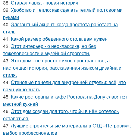
38.
Старая лавка - новая история.
39.
Удобство и тепло: как сделать теплый пол своими
руками
40.
Элегантный акцент: когда простота работает на
стиль.
41.
Какой размер обеденного стола вам нужен
42.
Этот интерьер - о неоклассике, но без
тяжеловесности и музейной строгости.
43.
Этот дом - не просто жилое пространство, а
настоящая история, рассказанная языком дизайна и
стиля.
44.
Стеновые панели для внутренней отделки: всё, что
вам нужно знать
45.
Какие рестораны и кафе Ростова-на-Дону славятся
местной кухней
46.
Этот дом создан для того, чтобы в нём хотелось
оставаться.
47.
Лучшие строительные материалы в СТД «Петрович»:
выбор профессионалов