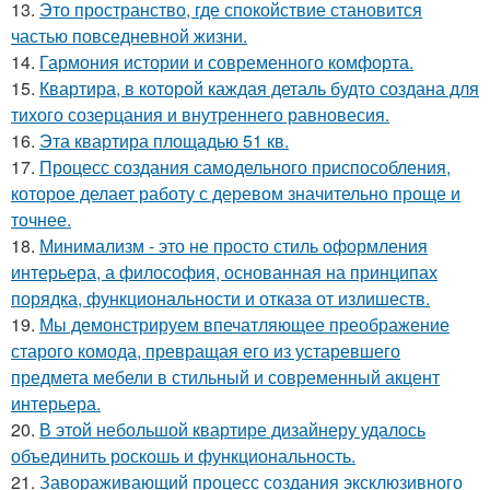
13.
Это пространство, где спокойствие становится
частью повседневной жизни.
14.
Гармония истории и современного комфорта.
15.
Квартира, в которой каждая деталь будто создана для
тихого созерцания и внутреннего равновесия.
16.
Эта квартира площадью 51 кв.
17.
Процесс создания самодельного приспособления,
которое делает работу с деревом значительно проще и
точнее.
18.
Минимализм - это не просто стиль оформления
интерьера, а философия, основанная на принципах
порядка, функциональности и отказа от излишеств.
19.
Мы демонстрируем впечатляющее преображение
старого комода, превращая его из устаревшего
предмета мебели в стильный и современный акцент
интерьера.
20.
В этой небольшой квартире дизайнеру удалось
объединить роскошь и функциональность.
21.
Завораживающий процесс создания эксклюзивного