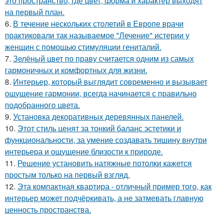
это пространство, где цвет, форма и характер выходят
на первый план.
6.
В течение нескольких столетий в Европе врачи
практиковали так называемое "Лечение" истерии у
женщин с помощью стимуляции гениталий.
7.
Зелёный цвет по праву считается одним из самых
гармоничных и комфортных для жизни.
8.
Интерьер, который выглядит современно и вызывает
ощущение гармонии, всегда начинается с правильно
подобранного цвета.
9.
Установка декоративных деревянных панелей.
10.
Этот стиль ценят за тонкий баланс эстетики и
функциональности, за умение создавать тишину внутри
интерьера и ощущение близости к природе.
11.
Решение установить натяжные потолки кажется
простым только на первый взгляд.
12.
Эта компактная квартира - отличный пример того, как
интерьер может подчёркивать, а не затмевать главную
ценность пространства.