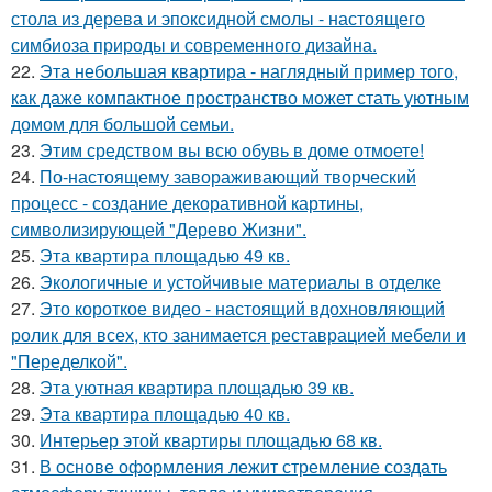
стола из дерева и эпоксидной смолы - настоящего
симбиоза природы и современного дизайна.
22.
Эта небольшая квартира - наглядный пример того,
как даже компактное пространство может стать уютным
домом для большой семьи.
23.
Этим средством вы всю обувь в доме отмоете!
24.
По-настоящему завораживающий творческий
процесс - создание декоративной картины,
символизирующей "Дерево Жизни".
25.
Эта квартира площадью 49 кв.
26.
Экологичные и устойчивые материалы в отделке
27.
Это короткое видео - настоящий вдохновляющий
ролик для всех, кто занимается реставрацией мебели и
"Переделкой".
28.
Эта уютная квартира площадью 39 кв.
29.
Эта квартира площадью 40 кв.
30.
Интерьер этой квартиры площадью 68 кв.
31.
В основе оформления лежит стремление создать