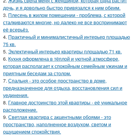
2.
Жизнь свела меня с женщиной, которая одна растит
дочь, и я довольно быстро привязался к ним обеим.
3.
Плесень в жилом помещении - проблема, с которой
сталкиваются многие, но далеко не все воспринимают
её всерьёз.
4.
Практичный и минималистичный интерьер площадью
75 кв.
5.
Эклектичный интерьер квартиры площадью 71 кв.
6.
Кухня оформлена в тёплой и уютной атмосфере,
которая располагает к спокойным семейным ужинам и
приятным беседам за столом.
7.
Спальня - это особое пространство в доме,
предназначенное для отдыха, восстановления сил и
уединения.
8.
Главное достоинство этой квартиры - её уникальное
расположение.
9.
Светлая квартира с акцентными обоями - это
пространство, наполненное воздухом, светом и
ощущением спокойствия.