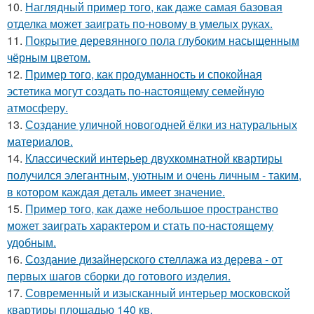
10.
Наглядный пример того, как даже самая базовая
отделка может заиграть по-новому в умелых руках.
11.
Покрытие деревянного пола глубоким насыщенным
чёрным цветом.
12.
Пример того, как продуманность и спокойная
эстетика могут создать по-настоящему семейную
атмосферу.
13.
Создание уличной новогодней ёлки из натуральных
материалов.
14.
Классический интерьер двухкомнатной квартиры
получился элегантным, уютным и очень личным - таким,
в котором каждая деталь имеет значение.
15.
Пример того, как даже небольшое пространство
может заиграть характером и стать по-настоящему
удобным.
16.
Создание дизайнерского стеллажа из дерева - от
первых шагов сборки до готового изделия.
17.
Современный и изысканный интерьер московской
квартиры площадью 140 кв.