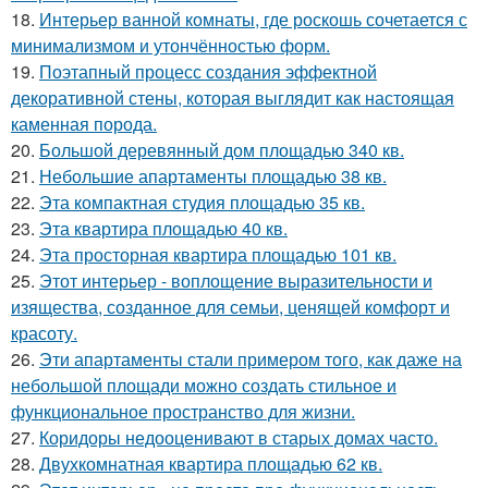
18.
Интерьер ванной комнаты, где роскошь сочетается с
минимализмом и утончённостью форм.
19.
Поэтапный процесс создания эффектной
декоративной стены, которая выглядит как настоящая
каменная порода.
20.
Большой деревянный дом площадью 340 кв.
21.
Небольшие апартаменты площадью 38 кв.
22.
Эта компактная студия площадью 35 кв.
23.
Эта квартира площадью 40 кв.
24.
Эта просторная квартира площадью 101 кв.
25.
Этот интерьер - воплощение выразительности и
изящества, созданное для семьи, ценящей комфорт и
красоту.
26.
Эти апартаменты стали примером того, как даже на
небольшой площади можно создать стильное и
функциональное пространство для жизни.
27.
Коридоры недооценивают в старых домах часто.
28.
Двухкомнатная квартира площадью 62 кв.