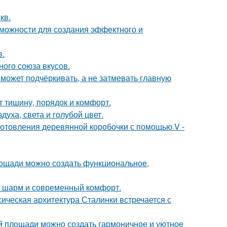
кв.
можности для создания эффектного и
в.
ного союза вкусов.
 может подчёркивать, а не затмевать главную
т тишину, порядок и комфорт.
уха, света и голубой цвет.
отовления деревянной коробочки с помощью V -
площади можно создать функциональное,
ий шарм и современный комфорт.
сическая архитектура Сталинки встречается с
ой площади можно создать гармоничное и уютное