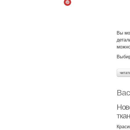
Вы мо
детал
можно
Выбир
читат
Вас
Нов
тка
Краси