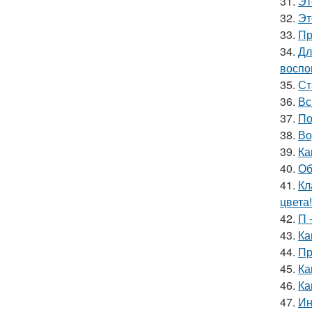
31.
Эт
32.
Эт
33.
Пр
34.
Дл
воспо
35.
Ст
36.
Вс
37.
По
38.
Во
39.
Ка
40.
Об
41.
Кл
цвета!
42.
П 
43.
Ка
44.
Пр
45.
Ка
46.
Ка
47.
Ин