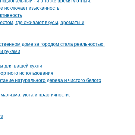
нкциональный - и в то же время уютный.
не исключает изысканность.
ктивность
естом, где оживают вкусы, ароматы и
бственном доме за городом стала реальностью.
ми руками
ы для вашей кухни
фортного использования
етание натурального дерева и чистого белого
имализма, уюта и практичности.
ги