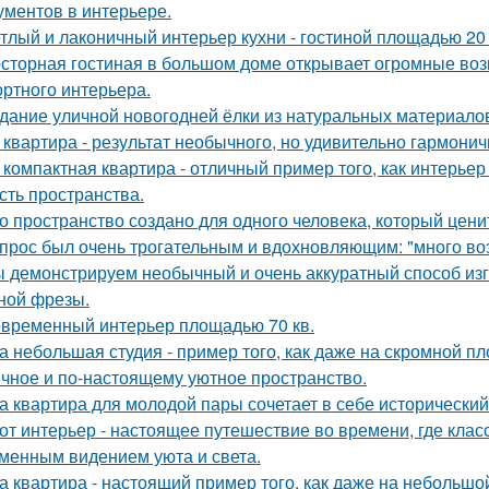
ументов в интерьере.
тлый и лаконичный интерьер кухни - гостиной площадью 20 
сторная гостиная в большом доме открывает огромные воз
ртного интерьера.
дание уличной новогодней ёлки из натуральных материало
 квартира - результат необычного, но удивительно гармонич
 компактная квартира - отличный пример того, как интерьер
сть пространства.
о пространство создано для одного человека, который цени
прос был очень трогательным и вдохновляющим: "много возд
 демонстрируем необычный и очень аккуратный способ изг
ной фрезы.
временный интерьер площадью 70 кв.
а небольшая студия - пример того, как даже на скромной 
ичное и по-настоящему уютное пространство.
а квартира для молодой пары сочетает в себе историческ
от интерьер - настоящее путешествие во времени, где клас
менным видением уюта и света.
а квартира - настоящий пример того, как даже на небольш