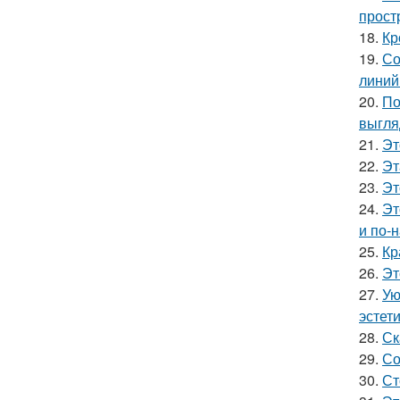
прост
18.
Кр
19.
Со
линий
20.
По
выгля
21.
Эт
22.
Эт
23.
Эт
24.
Эт
и по-
25.
Кр
26.
Эт
27.
Ую
эстети
28.
Ск
29.
Со
30.
Ст