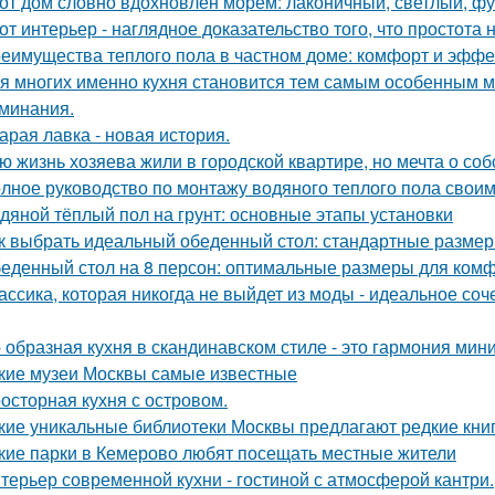
от дом словно вдохновлён морем: лаконичный, светлый, фу
от интерьер - наглядное доказательство того, что простота 
еимущества теплого пола в частном доме: комфорт и эффе
я многих именно кухня становится тем самым особенным м
минания.
арая лавка - новая история.
ю жизнь хозяева жили в городской квартире, но мечта о со
лное руководство по монтажу водяного теплого пола свои
дяной тёплый пол на грунт: основные этапы установки
к выбрать идеальный обеденный стол: стандартные размер
еденный стол на 8 персон: оптимальные размеры для ком
ассика, которая никогда не выйдет из моды - идеальное соч
- образная кухня в скандинавском стиле - это гармония мин
кие музеи Москвы самые известные
осторная кухня с островом.
кие уникальные библиотеки Москвы предлагают редкие кни
кие парки в Кемерово любят посещать местные жители
терьер современной кухни - гостиной с атмосферой кантри.