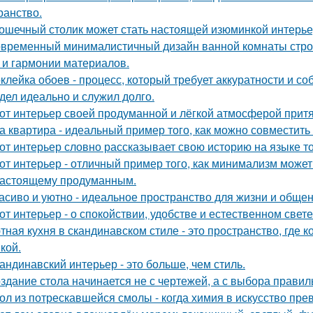
ранство.
ошечный столик может стать настоящей изюминкой интерьер
временный минималистичный дизайн ванной комнаты строи
 и гармонии материалов.
клейка обоев - процесс, который требует аккуратности и со
дел идеально и служил долго.
от интерьер своей продуманной и лёгкой атмосферой притя
а квартира - идеальный пример того, как можно совместит
от интерьер словно рассказывает свою историю на языке т
от интерьер - отличный пример того, как минимализм может
настоящему продуманным.
асиво и уютно - идеальное пространство для жизни и общен
от интерьер - о спокойствии, удобстве и естественном свете
тная кухня в скандинавском стиле - это пространство, где 
кой.
андинавский интерьер - это больше, чем стиль.
здание стола начинается не с чертежей, а с выбора прави
ол из потрескавшейся смолы - когда химия в искусство пре