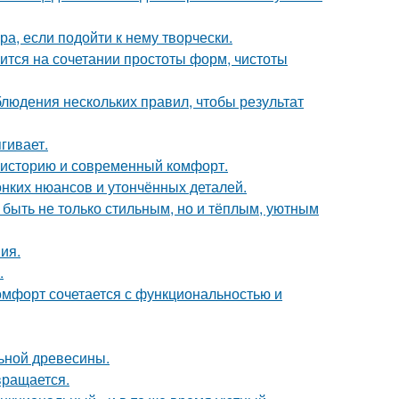
а, если подойти к нему творчески.
тся на сочетании простоты форм, чистоты
блюдения нескольких правил, чтобы результат
гивает.
ь историю и современный комфорт.
онких нюансов и утончённых деталей.
 быть не только стильным, но и тёплым, уютным
ия.
.
комфорт сочетается с функциональностью и
льной древесины.
вращается.