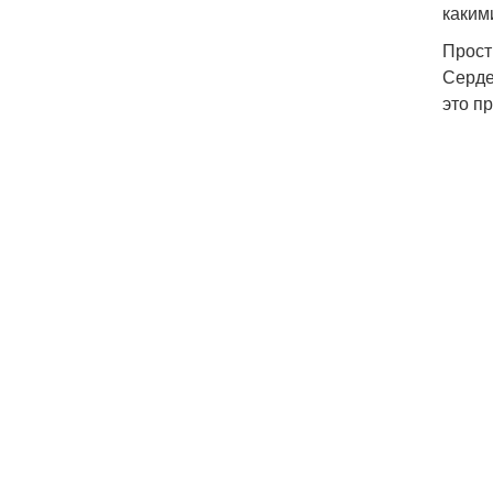
каким
Прос
Серде
это пр