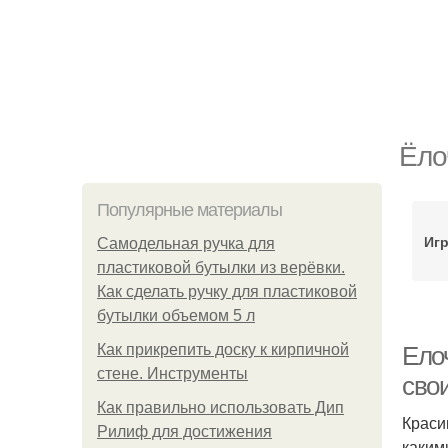
Ёло
Популярные материалы
Игр
Самодельная ручка для
пластиковой бутылки из верёвки.
Как сделать ручку для пластиковой
бутылки объемом 5 л
Как прикрепить доску к кирпичной
Ело
стене. Инструменты
сво
Как правильно использовать Дип
Краси
Рилиф для достижения
каким