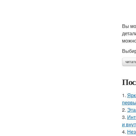
Вы мо
детал
можно
Выбир
читат
Пос
1.
Ярк
первы
2.
Эта
3.
Инт
и вну
4.
Нез