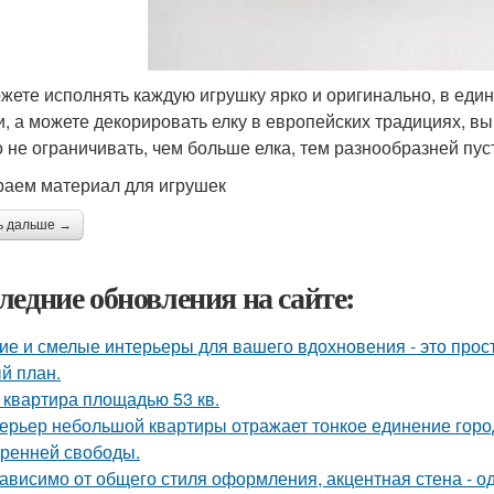
жете исполнять каждую игрушку ярко и оригинально, в един
и, а можете декорировать елку в европейских традициях, в
 не ограничивать, чем больше елка, тем разнообразней пус
аем материал для игрушек
ь дальше →
ледние обновления на сайте:
ие и смелые интерьеры для вашего вдохновения - это прост
й план.
 квартира площадью 53 кв.
ерьер небольшой квартиры отражает тонкое единение горо
тренней свободы.
ависимо от общего стиля оформления, акцентная стена - о