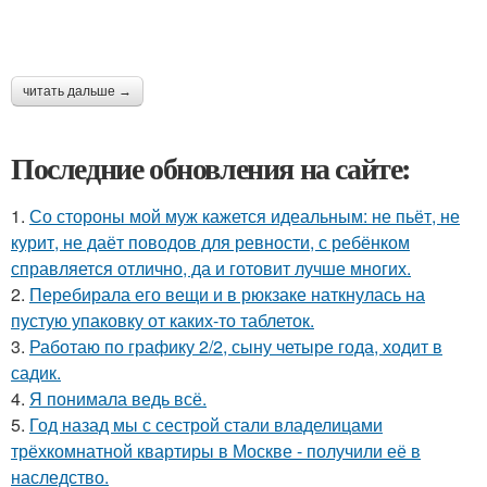
читать дальше →
Последние обновления на сайте:
1.
Со стороны мой муж кажется идеальным: не пьёт, не
курит, не даёт поводов для ревности, с ребёнком
справляется отлично, да и готовит лучше многих.
2.
Перебирала его вещи и в рюкзаке наткнулась на
пустую упаковку от каких-то таблеток.
3.
Работаю по графику 2/2, сыну четыре года, ходит в
садик.
4.
Я понимала ведь всё.
5.
Год назад мы с сестрой стали владелицами
трёхкомнатной квартиры в Москве - получили её в
наследство.