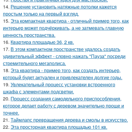
14.
Решение установить натяжные потолки кажется
простым только на первый взгляд.
15.
Эта компактная квартира - отличный пример того, как
интерьер может подчёркивать, а не затмевать главную
ценность пространства.
16.
Квартира площадью 36, 2 кв.
17.
В этом компактном пространстве удалось создать
удивительный эффект - словно нажать "Пауза" посреди
стремительного мегаполиса.
18.
Эта квартира - пример того, как создать интерьер,
который будет актуален и привлекателен долгие годы.
19.
Увлекательный процесс установки встроенного
шкафа с элементами подсветки.
20.
Процесс создания самодельного приспособления,
которое делает работу с деревом значительно проще и
точнее.
21.
Таймлапс превращения дерева и смолы в искусство.
22.
Эта просторная квартира площадью 101 кв.