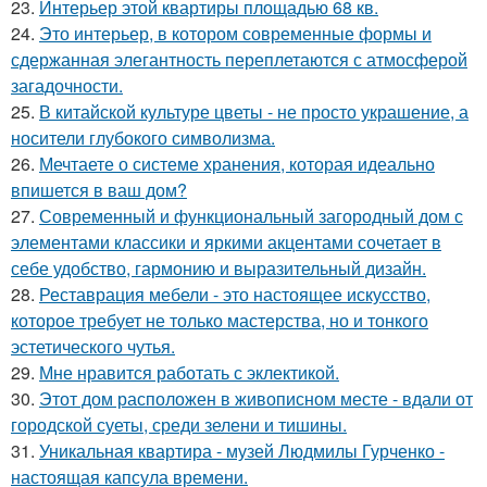
23.
Интерьер этой квартиры площадью 68 кв.
24.
Это интерьер, в котором современные формы и
сдержанная элегантность переплетаются с атмосферой
загадочности.
25.
В китайской культуре цветы - не просто украшение, а
носители глубокого символизма.
26.
Мечтаете о системе хранения, которая идеально
впишется в ваш дом?
27.
Современный и функциональный загородный дом с
элементами классики и яркими акцентами сочетает в
себе удобство, гармонию и выразительный дизайн.
28.
Реставрация мебели - это настоящее искусство,
которое требует не только мастерства, но и тонкого
эстетического чутья.
29.
Мне нравится работать с эклектикой.
30.
Этот дом расположен в живописном месте - вдали от
городской суеты, среди зелени и тишины.
31.
Уникальная квартира - музей Людмилы Гурченко -
настоящая капсула времени.