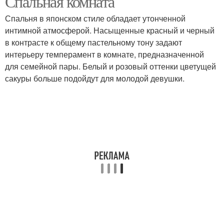
Спальная комната
Спальня в японском стиле обладает утонченной
интимной атмосферой. Насыщенные красный и черный
Спальня в японском
в контрасте к общему пастельному тону задают
Кухня в японском стиле
стиле
интерьеру темперамент в комнате, предназначенной
для семейной пары. Белый и розовый оттенки цветущей
сакуры больше подойдут для молодой девушки.
Мебель в японском
Японская мода
стиле
Необычные юбки