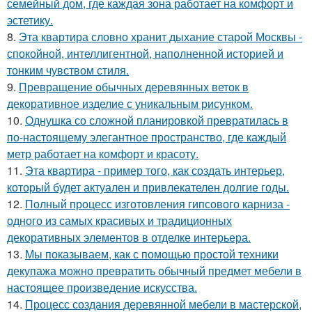
семейный дом, где каждая зона работает на комфорт и
эстетику.
8.
Эта квартира словно хранит дыхание старой Москвы -
спокойной, интеллигентной, наполненной историей и
тонким чувством стиля.
9.
Превращение обычных деревянных веток в
декоративное изделие с уникальным рисунком.
10.
Однушка со сложной планировкой превратилась в
по-настоящему элегантное пространство, где каждый
метр работает на комфорт и красоту.
11.
Эта квартира - пример того, как создать интерьер,
который будет актуален и привлекателен долгие годы.
12.
Полный процесс изготовления гипсового карниза -
одного из самых красивых и традиционных
декоративных элементов в отделке интерьера.
13.
Мы показываем, как с помощью простой техники
декупажа можно превратить обычный предмет мебели в
настоящее произведение искусства.
14.
Процесс создания деревянной мебели в мастерской,