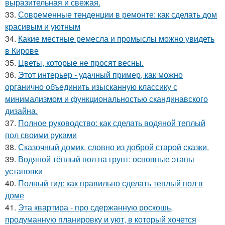
выразительная и свежая.
33.
Современные тенденции в ремонте: как сделать дом
красивым и уютным
34.
Какие местные ремесла и промыслы можно увидеть
в Кирове
35.
Цветы, которые не просят весны.
36.
Этот интерьер - удачный пример, как можно
органично объединить изысканную классику с
минимализмом и функциональностью скандинавского
дизайна.
37.
Полное руководство: как сделать водяной теплый
пол своими руками
38.
Сказочный домик, словно из доброй старой сказки.
39.
Водяной тёплый пол на грунт: основные этапы
установки
40.
Полный гид: как правильно сделать теплый пол в
доме
41.
Эта квартира - про сдержанную роскошь,
продуманную планировку и уют, в который хочется