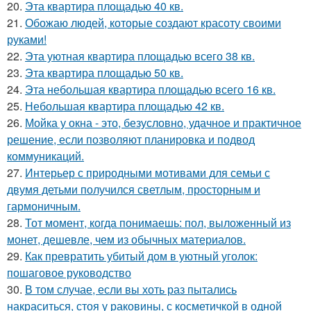
20.
Эта квартира площадью 40 кв.
21.
Обожаю людей, которые создают красоту своими
руками!
22.
Эта уютная квартира площадью всего 38 кв.
23.
Эта квартира площадью 50 кв.
24.
Эта небольшая квартира площадью всего 16 кв.
25.
Небольшая квартира площадью 42 кв.
26.
Мойка у окна - это, безусловно, удачное и практичное
решение, если позволяют планировка и подвод
коммуникаций.
27.
Интерьер с природными мотивами для семьи с
двумя детьми получился светлым, просторным и
гармоничным.
28.
Тот момент, когда понимаешь: пол, выложенный из
монет, дешевле, чем из обычных материалов.
29.
Как превратить убитый дом в уютный уголок:
пошаговое руководство
30.
В том случае, если вы хоть раз пытались
накраситься, стоя у раковины, с косметичкой в одной