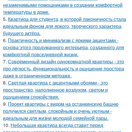
незаменимыми помощниками в создании комфортной
температуры в доме.
5.
Квартира для студента, в которой лаконичность стала
идеальным фоном для яркого, творческого характера
будущего актёра.
6.
Практичность и минимализм с яркими акцентами -
основа этого продуманного интерьера, созданного для
комфортной повседневной жизни.
7.
Современный дизайн однокомнатной квартиры - это
про лёгкость, функциональность и ощущение простора
даже в ограниченном метраже.
8.
Светлая квартира с акцентными обоями - это
пространство, наполненное воздухом, светом и
ощущением спокойствия.
9.
Проект квартиры с видом на останкинскую башню
получился светлым, спокойным и очень уютным -
идеальным для жизни молодой семейной пары.
10.
Небольшая квартира всегда ставит перед