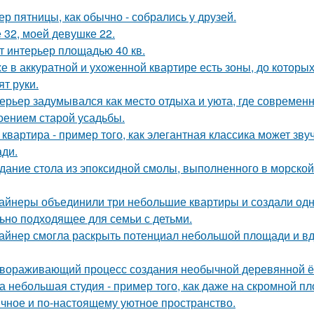
ер пятницы, как обычно - собрались у друзей.
 32, моей девушке 22.
т интерьер площадью 40 кв.
е в аккуратной и ухоженной квартире есть зоны, до которых
ят руки.
ерьер задумывался как место отдыха и уюта, где современ
оением старой усадьбы.
 квартира - пример того, как элегантная классика может зв
ди.
дание стола из эпоксидной смолы, выполненного в морской
айнеры объединили три небольшие квартиры и создали одн
ьно подходящее для семьи с детьми.
айнер смогла раскрыть потенциал небольшой площади и 
вораживающий процесс создания необычной деревянной ёлк
а небольшая студия - пример того, как даже на скромной 
ичное и по-настоящему уютное пространство.