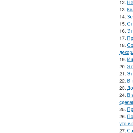
12.
Не
13.
Кв
14.
Зе
15.
Ст
16.
Эт
17.
Пр
18.
Со
декор
19.
Ищ
20.
Эт
21.
Эт
22.
В 
23.
До
24.
В 
сдела
25.
Пр
26.
По
утонч
27.
Сэ