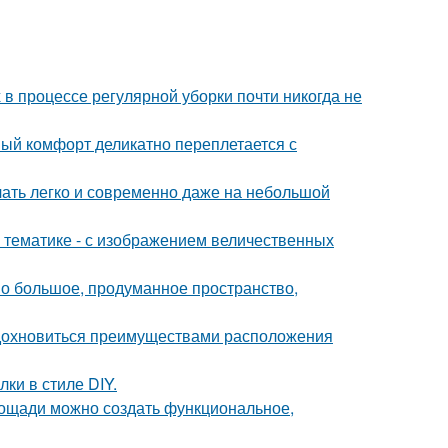
 в процессе регулярной уборки почти никогда не
ный комфорт деликатно переплетается с
учать легко и современно даже на небольшой
 тематике - с изображением величественных
о большое, продуманное пространство,
вдохновиться преимуществами расположения
и в стиле DIY.
площади можно создать функциональное,