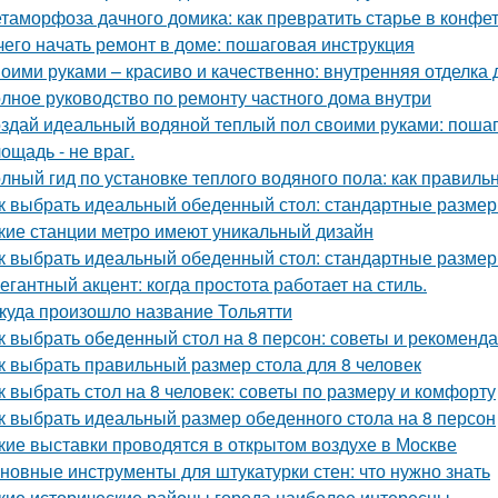
таморфоза дачного домика: как превратить старье в конфет
чего начать ремонт в доме: пошаговая инструкция
оими руками – красиво и качественно: внутренняя отделка
лное руководство по ремонту частного дома внутри
здай идеальный водяной теплый пол своими руками: пошаг
ощадь - не враг.
лный гид по установке теплого водяного пола: как правиль
к выбрать идеальный обеденный стол: стандартные размер
кие станции метро имеют уникальный дизайн
к выбрать идеальный обеденный стол: стандартные размер
егантный акцент: когда простота работает на стиль.
куда произошло название Тольятти
к выбрать обеденный стол на 8 персон: советы и рекоменд
к выбрать правильный размер стола для 8 человек
к выбрать стол на 8 человек: советы по размеру и комфорту
к выбрать идеальный размер обеденного стола на 8 персон
кие выставки проводятся в открытом воздухе в Москве
новные инструменты для штукатурки стен: что нужно знать
кие исторические районы города наиболее интересны