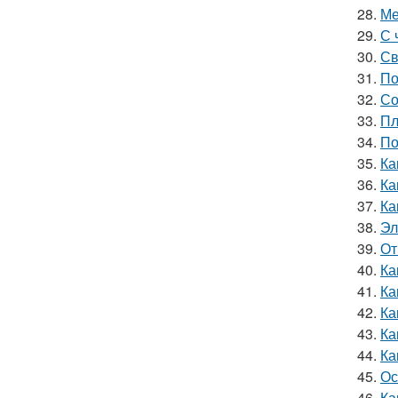
28.
Ме
29.
С 
30.
Св
31.
По
32.
Со
33.
Пл
34.
По
35.
Ка
36.
Ка
37.
Ка
38.
Эл
39.
От
40.
Ка
41.
Ка
42.
Ка
43.
Ка
44.
Ка
45.
Ос
46.
Ка