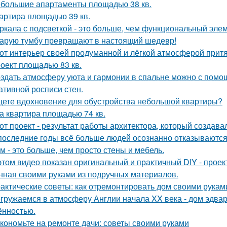
большие апартаменты площадью 38 кв.
артира площадью 39 кв.
ркала с подсветкой - это больше, чем функциональный эле
арую тумбу превращают в настоящий шедевр!
от интерьер своей продуманной и лёгкой атмосферой притя
оект площадью 83 кв.
здать атмосферу уюта и гармонии в спальне можно с помощ
ативной росписи стен.
ете вдохновение для обустройства небольшой квартиры?
а квартира площадью 74 кв.
от проект - результат работы архитектора, который создава
последние годы всё больше людей осознанно отказываются 
м - это больше, чем просто стены и мебель.
этом видео показан оригинальный и практичный DIY - прое
нная своими руками из подручных материалов.
актические советы: как отремонтировать дом своими рукам
гружаемся в атмосферу Англии начала XX века - дом эдва
ённостью.
кономьте на ремонте дачи: советы своими руками