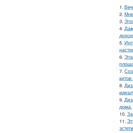
1.
Веч
2.
Мне
3.
Это
4.
Даж
доход
5.
Инт
настр
6.
Эта
площа
7.
Соз
китов.
8.
Диз
идеал
9.
Диз
дома.
10.
За
11.
Эт
эстет