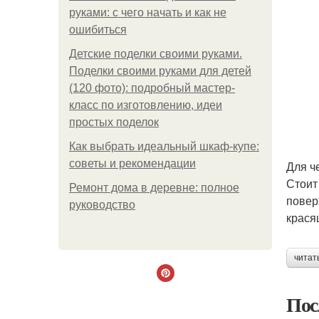
руками: с чего начать и как не
ошибиться
Детские поделки своими руками.
Поделки своими руками для детей
(120 фото): подробный мастер-
класс по изготовлению, идеи
простых поделок
Как выбрать идеальный шкаф-купе:
советы и рекомендации
Для ч
Стоит
Ремонт дома в деревне: полное
повер
руководство
крася
читат
Пос