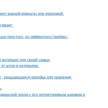
мент ванной комнаты или прихожей.
гивает.
ью простого, но эффектного приёма -
л интерьер для своей семьи.
от штор в интерьере.
кт - вращающаяся коробка для хранения,
и
рдианской эпохи с его неповторимым шармом и