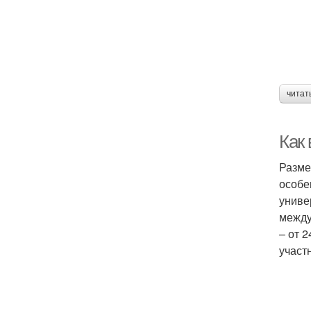
читат
Как
Разме
особе
униве
между
– от 
участ