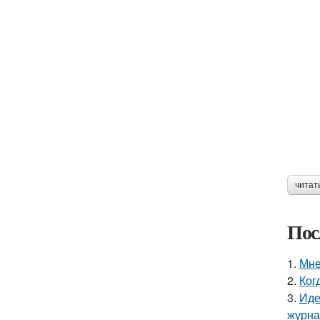
читат
Пос
1.
Мне
2.
Ког
3.
Иде
журнал