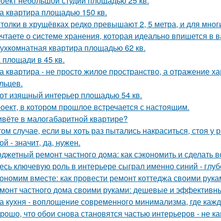
оект небольшой студии площадью 25 кв.
а квартира площадью 150 кв.
толки в хрущёвках редко превышают 2, 5 метра, и для мног
чтаете о системе хранения, которая идеально впишется в 
ухкомнатная квартира площадью 62 кв.
 площади в 45 кв.
а квартира - не просто жилое пространство, а отражение х
льцев.
от изящный интерьер площадью 54 кв.
оект, в котором прошлое встречается с настоящим.
вёте в малогабаритной квартире?
том случае, если вы хоть раз пытались накраситься, стоя у 
ой - значит, да, нужен.
джетный ремонт частного дома: как сэкономить и сделать 
есь ключевую роль в интерьере сыграл именно синий - глу
ономим вместе: как провести ремонт коттеджа своими рука
монт частного дома своими руками: дешевые и эффективн
а кухня - воплощение современного минимализма, где каж
рошо, что обои снова становятся частью интерьеров - не как