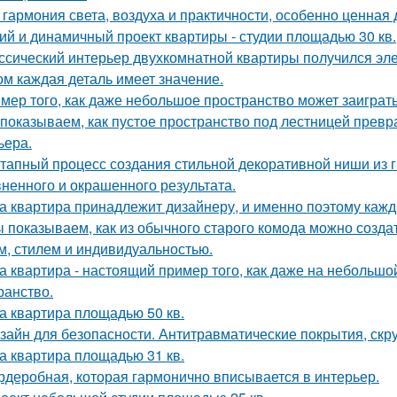
 гармония света, воздуха и практичности, особенно ценная
ий и динамичный проект квартиры - студии площадью 30 кв.
ссический интерьер двухкомнатной квартиры получился эле
ом каждая деталь имеет значение.
мер того, как даже небольшое пространство может заиграт
показываем, как пустое пространство под лестницей прев
ьера.
тапный процесс создания стильной декоративной ниши из г
ненного и окрашенного результата.
а квартира принадлежит дизайнеру, и именно поэтому каж
 показываем, как из обычного старого комода можно создат
м, стилем и индивидуальностью.
а квартира - настоящий пример того, как даже на небольш
ранство.
а квартира площадью 50 кв.
зайн для безопасности. Антитравматические покрытия, скр
а квартира площадью 31 кв.
рдеробная, которая гармонично вписывается в интерьер.