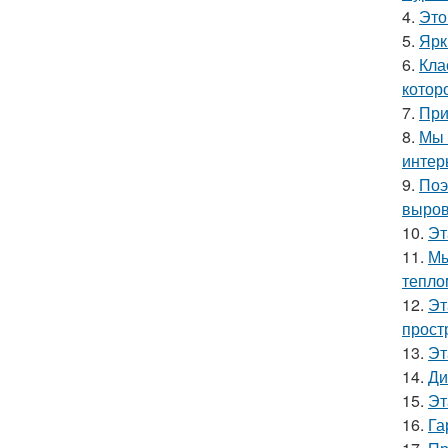
4.
Это
5.
Ярк
6.
Кла
котор
7.
При
8.
Мы 
интер
9.
Поэ
выров
10.
Эт
11.
Мы
тепло
12.
Эт
прост
13.
Эт
14.
Ди
15.
Эт
16.
Га