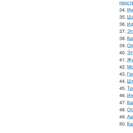
прост
34.
Ин
35.
Ша
36.
Ид
37.
Эт
38.
Ка
39.
Оп
40.
Эт
41.
Жу
42.
Мо
43.
Ге
44.
Шт
45.
То
46.
Ин
47.
Ка
48.
От
49.
Ак
50.
Ка