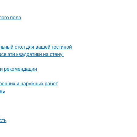
лого пола
льный стол для вашей гостиной
се эти квадратики на стену!
 и рекомендации
тренних и наружных работ
нь
ы
сть