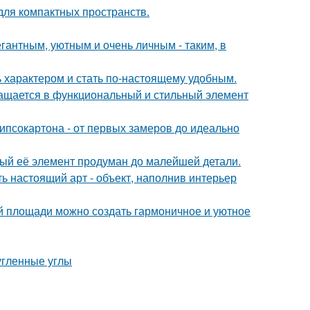
 для компактных пространств.
гантным, уютным и очень личным - таким, в
ь характером и стать по-настоящему удобным.
ращается в функциональный и стильный элемент
ипсокартона - от первых замеров до идеально
дый её элемент продуман до малейшей детали.
ь настоящий арт - объект, наполнив интерьер
ой площади можно создать гармоничное и уютное
угленные углы