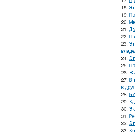
17.
Пр
18.
Эт
19.
По
20.
Ме
21.
Дв
22.
На
23.
Эт
владе
24.
Эт
25.
Пр
26.
Жи
27.
В 
в друг
28.
Бю
29.
Зд
30.
Эк
31.
Ре
32.
Эт
33.
Хо