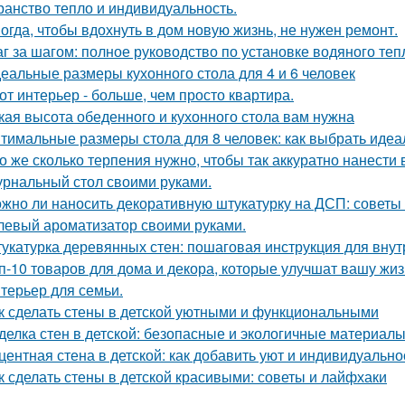
ранство тепло и индивидуальность.
огда, чтобы вдохнуть в дом новую жизнь, не нужен ремонт.
г за шагом: полное руководство по установке водяного теп
еальные размеры кухонного стола для 4 и 6 человек
от интерьер - больше, чем просто квартира.
кая высота обеденного и кухонного стола вам нужна
тимальные размеры стола для 8 человек: как выбрать идеа
о же сколько терпения нужно, чтобы так аккуратно нанести в
рнальный стол своими руками.
жно ли наносить декоративную штукатурку на ДСП: советы
левый ароматизатор своими руками.
укатурка деревянных стен: пошаговая инструкция для вну
п-10 товаров для дома и декора, которые улучшат вашу жиз
терьер для семьи.
к сделать стены в детской уютными и функциональными
делка стен в детской: безопасные и экологичные материал
центная стена в детской: как добавить уют и индивидуально
к сделать стены в детской красивыми: советы и лайфхаки