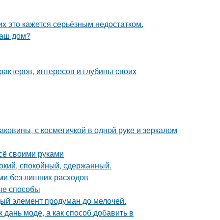
их это кажется серьёзным недостатком.
ваш дом?
арактеров, интересов и глубины своих
раковины, с косметичкой в одной руке и зеркалом
всё своими руками
бокий, спокойный, сдержанный.
ми без лишних расходов
ые способы
дый элемент продуман до мелочей.
 дань моде, а как способ добавить в