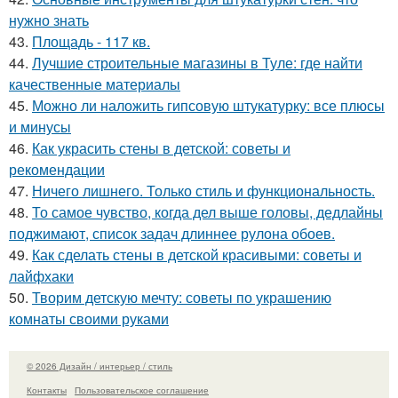
нужно знать
43.
Площадь - 117 кв.
44.
Лучшие строительные магазины в Туле: где найти
качественные материалы
45.
Можно ли наложить гипсовую штукатурку: все плюсы
и минусы
46.
Как украсить стены в детской: советы и
рекомендации
47.
Ничего лишнего. Только стиль и функциональность.
48.
То самое чувство, когда дел выше головы, дедлайны
поджимают, список задач длиннее рулона обоев.
49.
Как сделать стены в детской красивыми: советы и
лайфхаки
50.
Творим детскую мечту: советы по украшению
комнаты своими руками
© 2026 Дизайн / интерьер / стиль
Контакты
Пользовательское соглашение