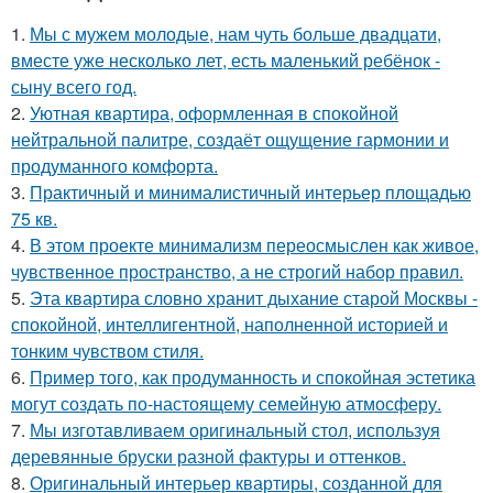
1.
Мы с мужем молодые, нам чуть больше двадцати,
вместе уже несколько лет, есть маленький ребёнок -
сыну всего год.
2.
Уютная квартира, оформленная в спокойной
нейтральной палитре, создаёт ощущение гармонии и
продуманного комфорта.
3.
Практичный и минималистичный интерьер площадью
75 кв.
4.
В этом проекте минимализм переосмыслен как живое,
чувственное пространство, а не строгий набор правил.
5.
Эта квартира словно хранит дыхание старой Москвы -
спокойной, интеллигентной, наполненной историей и
тонким чувством стиля.
6.
Пример того, как продуманность и спокойная эстетика
могут создать по-настоящему семейную атмосферу.
7.
Мы изготавливаем оригинальный стол, используя
деревянные бруски разной фактуры и оттенков.
8.
Оригинальный интерьер квартиры, созданной для