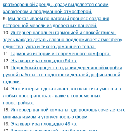
краткосрочной аренды, сразу выделяется своим
характером и продуманной атмосферой.
9.
Мы показываем пошаговый процесс создания
встроенной мебели из древесных панелей.
10.
Интерьер наполнен гармонией и спокойствием -
здесь каждая деталь словно поддерживает атмосферу
единства, уюта и тихого домашнего тепла.
11.
Гармония истории и современного комфорта.
12.
Эта квартира площадью 94 кв.
13.
Подробный процесс создания деревянной коробки
ручной работы - от подготовки деталей до финальной
отделки.
14.
Этот интерьер доказывает, что классика уместна в
любых пространствах - даже в современных
новостройках.
15.
Интерьер ванной комнаты, где роскошь сочетается с
минимализмом и утончённостью форм.
16.
Эта квартира площадью 46 кв.
17.
Зеркала с подсветкой - это больше, чем