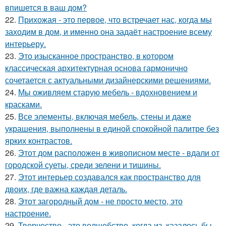
впишется в ваш дом?
22.
Прихожая - это первое, что встречает нас, когда мы
заходим в дом, и именно она задаёт настроение всему
интерьеру.
23.
Это изысканное пространство, в котором
классическая архитектурная основа гармонично
сочетается с актуальными дизайнерскими решениями.
24.
Мы оживляем старую мебель - вдохновением и
красками.
25.
Все элементы, включая мебель, стены и даже
украшения, выполнены в единой спокойной палитре без
ярких контрастов.
26.
Этот дом расположен в живописном месте - вдали от
городской суеты, среди зелени и тишины.
27.
Этот интерьер создавался как пространство для
двоих, где важна каждая деталь.
28.
Этот загородный дом - не просто место, это
настроение.
29.
Творчество - это волшебство, когда из, казалось бы,