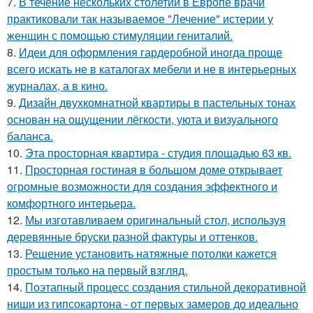
7.
В течение нескольких столетий в Европе врачи
практиковали так называемое "Лечение" истерии у
женщин с помощью стимуляции гениталий.
8.
Идеи для оформления гардеробной иногда проще
всего искать не в каталогах мебели и не в интерьерных
журналах, а в кино.
9.
Дизайн двухкомнатной квартиры в пастельных тонах
основан на ощущении лёгкости, уюта и визуального
баланса.
10.
Эта просторная квартира - студия площадью 63 кв.
11.
Просторная гостиная в большом доме открывает
огромные возможности для создания эффектного и
комфортного интерьера.
12.
Мы изготавливаем оригинальный стол, используя
деревянные бруски разной фактуры и оттенков.
13.
Решение установить натяжные потолки кажется
простым только на первый взгляд.
14.
Поэтапный процесс создания стильной декоративной
ниши из гипсокартона - от первых замеров до идеально