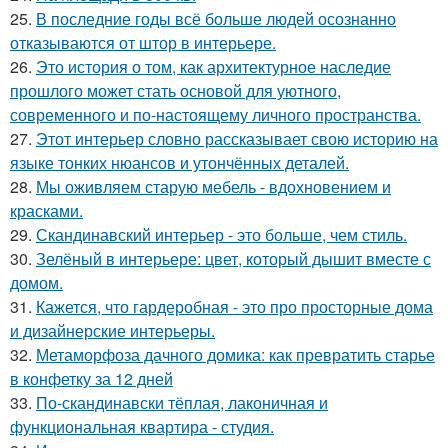
25.
В последние годы всё больше людей осознанно
отказываются от штор в интерьере.
26.
Это история о том, как архитектурное наследие
прошлого может стать основой для уютного,
современного и по-настоящему личного пространства.
27.
Этот интерьер словно рассказывает свою историю на
языке тонких нюансов и утончённых деталей.
28.
Мы оживляем старую мебель - вдохновением и
красками.
29.
Скандинавский интерьер - это больше, чем стиль.
30.
Зелёный в интерьере: цвет, который дышит вместе с
домом.
31.
Кажется, что гардеробная - это про просторные дома
и дизайнерские интерьеры.
32.
Метаморфоза дачного домика: как превратить старье
в конфетку за 12 дней
33.
По-скандинавски тёплая, лаконичная и
функциональная квартира - студия.