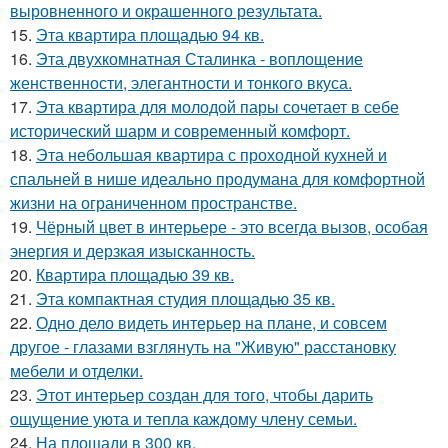
выровненного и окрашенного результата.
15.
Эта квартира площадью 94 кв.
16.
Эта двухкомнатная Сталинка - воплощение
женственности, элегантности и тонкого вкуса.
17.
Эта квартира для молодой пары сочетает в себе
исторический шарм и современный комфорт.
18.
Эта небольшая квартира с проходной кухней и
спальней в нише идеально продумана для комфортной
жизни на ограниченном пространстве.
19.
Чёрный цвет в интерьере - это всегда вызов, особая
энергия и дерзкая изысканность.
20.
Квартира площадью 39 кв.
21.
Эта компактная студия площадью 35 кв.
22.
Одно дело видеть интерьер на плане, и совсем
другое - глазами взглянуть на "Живую" расстановку
мебели и отделки.
23.
Этот интерьер создан для того, чтобы дарить
ощущение уюта и тепла каждому члену семьи.
24.
На площади в 300 кв.