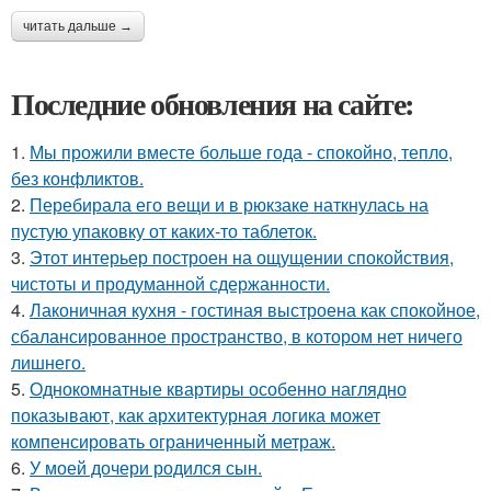
читать дальше →
Последние обновления на сайте:
1.
Мы прожили вместе больше года - спокойно, тепло,
без конфликтов.
2.
Перебирала его вещи и в рюкзаке наткнулась на
пустую упаковку от каких-то таблеток.
3.
Этот интерьер построен на ощущении спокойствия,
чистоты и продуманной сдержанности.
4.
Лаконичная кухня - гостиная выстроена как спокойное,
сбалансированное пространство, в котором нет ничего
лишнего.
5.
Однокомнатные квартиры особенно наглядно
показывают, как архитектурная логика может
компенсировать ограниченный метраж.
6.
У моей дочери родился сын.