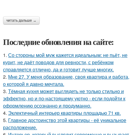
читать дальше →
Последние обновления на сайте:
1.
Со стороны мой муж кажется идеальным: не пьёт, не
курит, не даёт поводов для ревности, с ребёнком
справляется отлично, да и готовит лучше многих.
2.
Мне 27. У меня образование, своя квартира и работа,
о которой я давно мечтала.
3.
Тёмная кухня может выглядеть не только стильно и
эффектно, но и по-настоящему уютно - если подойти к
оформлению осознанно и продуманно.
4.
Эклектичный интерьер квартиры площадью 71 кв.
5.
Главное достоинство этой квартиры - её уникальное
расположение.
6.
Интерьер, который выглядит современно и вызывает