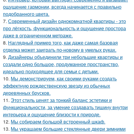
ощущение гармонии, всегда начинается с правильно
подобранного цвета.
7.
Современный дизайн однокомнатной квартиры - это
про лёгкость, функциональность и ощущение простора
даже в ограниченном метраже.
8.
Наглядный пример того, как даже самая базовая
отделка может заиграть по-новому в умелых руках.
9.
Дизайнеры объединили три небольшие квартиры и
создали одно большое, продуманное пространство,
идеально подходящее для семьи с детьми.
10.
Мы демонстрируем, как своими руками создать
эффектную рождественскую звезду из обычных
деревянных брусков.
11.
Этот стиль ценят за тонкий баланс эстетики и
функциональности, за умение создавать тишину внутри
интерьера и ощущение близости к природе.
12.
Мы собираем большой встроенный шкаф.
13.
Мы украшаем большие стеклянные двери зимними