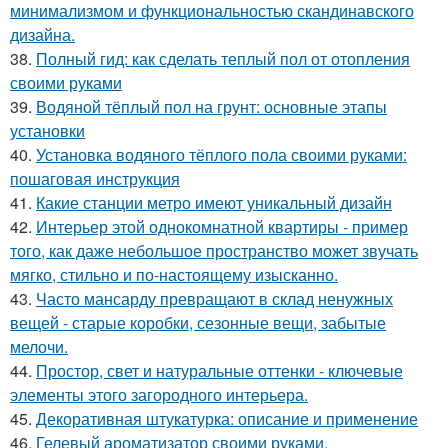
минимализмом и функциональностью скандинавского
дизайна.
38.
Полный гид: как сделать теплый пол от отопления
своими руками
39.
Водяной тёплый пол на грунт: основные этапы
установки
40.
Установка водяного тёплого пола своими руками:
пошаговая инструкция
41.
Какие станции метро имеют уникальный дизайн
42.
Интерьер этой однокомнатной квартиры - пример
того, как даже небольшое пространство может звучать
мягко, стильно и по-настоящему изысканно.
43.
Часто мансарду превращают в склад ненужных
вещей - старые коробки, сезонные вещи, забытые
мелочи.
44.
Простор, свет и натуральные оттенки - ключевые
элементы этого загородного интерьера.
45.
Декоративная штукатурка: описание и применение
46.
Гелевый ароматизатор своими руками.