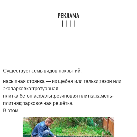
Существует семь видов покрытий:
насыпная стоянка — из щебня или гальки;газон или
экопарковка;тротуарная
плитка;бетон;асфальт;резиновая плитка;камень-
плитняк;парковочная решётка.
В этом