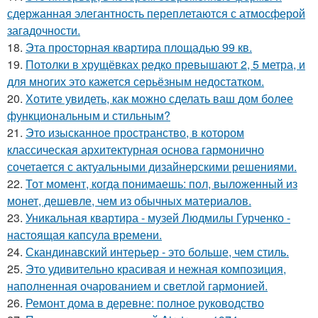
сдержанная элегантность переплетаются с атмосферой
загадочности.
18.
Эта просторная квартира площадью 99 кв.
19.
Потолки в хрущёвках редко превышают 2, 5 метра, и
для многих это кажется серьёзным недостатком.
20.
Хотите увидеть, как можно сделать ваш дом более
функциональным и стильным?
21.
Это изысканное пространство, в котором
классическая архитектурная основа гармонично
сочетается с актуальными дизайнерскими решениями.
22.
Тот момент, когда понимаешь: пол, выложенный из
монет, дешевле, чем из обычных материалов.
23.
Уникальная квартира - музей Людмилы Гурченко -
настоящая капсула времени.
24.
Скандинавский интерьер - это больше, чем стиль.
25.
Это удивительно красивая и нежная композиция,
наполненная очарованием и светлой гармонией.
26.
Ремонт дома в деревне: полное руководство