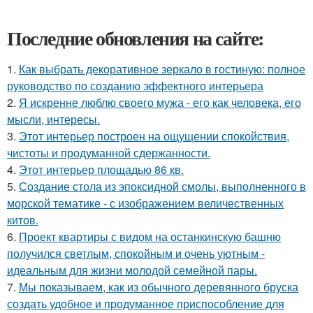
Последние обновления на сайте:
1.
Как выбрать декоративное зеркало в гостиную: полное
руководство по созданию эффектного интерьера
2.
Я искренне люблю своего мужа - его как человека, его
мысли, интересы.
3.
Этот интерьер построен на ощущении спокойствия,
чистоты и продуманной сдержанности.
4.
Этот интерьер площадью 86 кв.
5.
Создание стола из эпоксидной смолы, выполненного в
морской тематике - с изображением величественных
китов.
6.
Проект квартиры с видом на останкинскую башню
получился светлым, спокойным и очень уютным -
идеальным для жизни молодой семейной пары.
7.
Мы показываем, как из обычного деревянного бруска
создать удобное и продуманное приспособление для