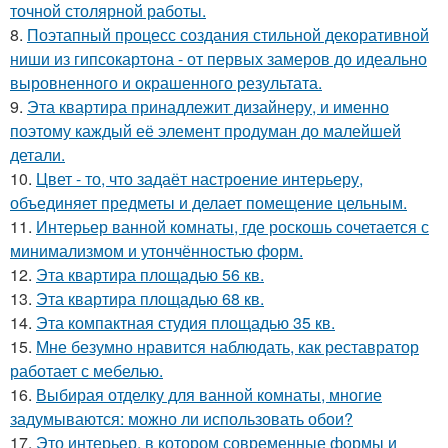
точной столярной работы.
8.
Поэтапный процесс создания стильной декоративной
ниши из гипсокартона - от первых замеров до идеально
выровненного и окрашенного результата.
9.
Эта квартира принадлежит дизайнеру, и именно
поэтому каждый её элемент продуман до малейшей
детали.
10.
Цвет - то, что задаёт настроение интерьеру,
объединяет предметы и делает помещение цельным.
11.
Интерьер ванной комнаты, где роскошь сочетается с
минимализмом и утончённостью форм.
12.
Эта квартира площадью 56 кв.
13.
Эта квартира площадью 68 кв.
14.
Эта компактная студия площадью 35 кв.
15.
Мне безумно нравится наблюдать, как реставратор
работает с мебелью.
16.
Выбирая отделку для ванной комнаты, многие
задумываются: можно ли использовать обои?
17.
Это интерьер, в котором современные формы и