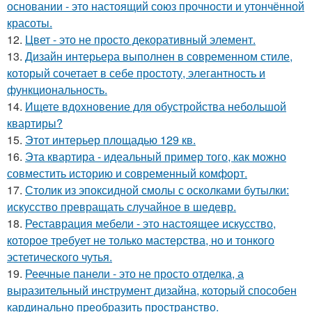
основании - это настоящий союз прочности и утончённой
красоты.
12.
Цвет - это не просто декоративный элемент.
13.
Дизайн интерьера выполнен в современном стиле,
который сочетает в себе простоту, элегантность и
функциональность.
14.
Ищете вдохновение для обустройства небольшой
квартиры?
15.
Этот интерьер площадью 129 кв.
16.
Эта квартира - идеальный пример того, как можно
совместить историю и современный комфорт.
17.
Столик из эпоксидной смолы с осколками бутылки:
искусство превращать случайное в шедевр.
18.
Реставрация мебели - это настоящее искусство,
которое требует не только мастерства, но и тонкого
эстетического чутья.
19.
Реечные панели - это не просто отделка, а
выразительный инструмент дизайна, который способен
кардинально преобразить пространство.