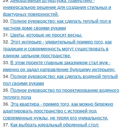
29.
Декоративная штукатурка травертино -
универсальное решение для создания стильных и
фактурных поверхностей.
30.
Полное руководство: как сделать теплый пол в
частном доме своими руками
31.
Цветы, которые не просят весны.
32.
Этот интерьер - удивительный пример того, как
традиции и современность могут существовать в
едином, цельном пространстве.
33.
В этом проекте главным заказчиком стал муж -
именно он задал направление будущему интерьеру.
34.
Полное руководство: как сделать водяной теплый
пол своими руками
35.
Полное руководство по проектированию водяного
теплого пола
36.
Эта квартира - пример того, как можно бережно
адаптировать пространство с историей под
современные нужды, не теряя его уникальности.
37.
Как выбрать идеальный обеденный стол: