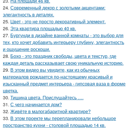
23.
На площади 46 кв.
24.
Современный декор с золотыми акцентами:
элегантность в деталях.
25.
Цвет - это не просто декоративный элемент.
26.
Эта квартира площадью 40 кв.
27.
Бургунди в дизайне ванной комнаты - это выбор для
тех, кто хочет добавить интерьеру глубину, элегантность
и ощущение роскоши.
28.
Бохо - это праздник свободы, цвета и текстур, где
каждая деталь рассказывает свою уникальную историю.
29.
В этом видео вы увидите, как из обычных
материалов рождается по-настоящему красивый и
изысканный предмет интерьера - гипсовая ваза в форме
цветка.
30.
Тишина цвета. Прислушайтесь ….
31.
С чего начинается дом?
32.
Живёте в малогабаритной квартире?
33.
В этом проекте мы перепланировали небольшое
пространство кухни - столовой площадью 14 кв.