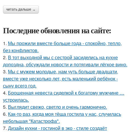
читать дальше →
Последние обновления на сайте:
1.
Мы прожили вместе больше года - спокойно, тепло,
без конфликтов.
2.
В тот выходной мы с сестрой засиделись на кухне
допоздна, обсуждали новости и потягивали лёгкое вино.
3.
Мы с мужем молодые, нам чуть больше двадцати,
вместе уже несколько лет, есть маленький ребёнок -
сыну всего год.
4.
Брошенная невеста сиделкой к богатому мужчине …
устроилась.
5.
Выглядит свежо, светло и очень гармонично.
6.
Как-то раз, когда моя тёща гостила у нас, случилась
небольшая "Катастрофа".
7.
Дизайн кухни - гостиной в эко - стиле создаёт