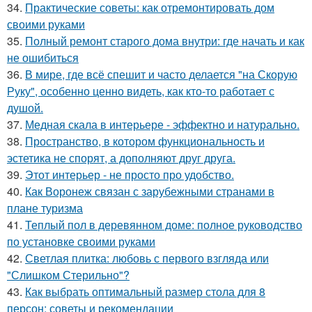
34.
Практические советы: как отремонтировать дом
своими руками
35.
Полный ремонт старого дома внутри: где начать и как
не ошибиться
36.
В мире, где всё спешит и часто делается "на Скорую
Руку", особенно ценно видеть, как кто-то работает с
душой.
37.
Медная скала в интерьере - эффектно и натурально.
38.
Пространство, в котором функциональность и
эстетика не спорят, а дополняют друг друга.
39.
Этот интерьер - не просто про удобство.
40.
Как Воронеж связан с зарубежными странами в
плане туризма
41.
Теплый пол в деревянном доме: полное руководство
по установке своими руками
42.
Светлая плитка: любовь с первого взгляда или
"Слишком Стерильно"?
43.
Как выбрать оптимальный размер стола для 8
персон: советы и рекомендации