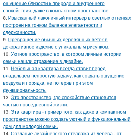
ощущение близости к природе и внутреннего
спокойствия, даже в компактном пространстве.
8.
Изысканный лаконичный интерьер в светлых оттенках
построен на тонком балансе элегантности и
сдержанности.
9.
Превращение обычных деревянных веток в
декоративное изделие с уникальным рисунком.
10.
Уютное пространство, в котором личные истории
семьи нашли отражение в дизайне.
11.
Небольшая квартира всегда ставит перед
владельцем непростую задачу: как создать ощущение
воздуха и порядка, не потеряв при этом
функциональность.
12.
Это пространство, где спокойствие становится
частью повседневной жизни.
13.
Эта квартира - пример того, как даже в компактном
пространстве можно создать уютный и функциональный
дом для молодой семьи.
14.
Создание дизайнерского стеллажа из дерева - от