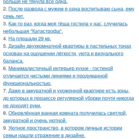
больше не тянула всё одна.
2.
После развода с мужем я одна воспитываю сына, ему
семь лет.
3.
Как-то раз, когда моя тёща гостила у нас, случилась
небольшая "Катастрофа".
4.
На площади 29 кв.
5.
Дизайн двухкомнатной квартиры в пастельных тонах
основан на ощущении лёгкости, уюта и визуального
баланса.
6.
Минималистичный интерьер кухни - гостиной
отличается чистыми линиями и продуманной
функциональностью.
7.
Даже в аккуратной и ухоженной квартире есть зоны,
до которых в процессе регулярной уборки почти никогда
не доходят руки.
8.
Обновлённая ванная комната получилась светлой,
аккуратной и очень уютной.
9.
Уютное пространство, в котором личные истории
семьи нашли отражение в дизайне.