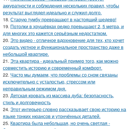
аккуратности и соблюдения нескольких правил, чтобы
результат выглядел идеально и служил долго.
18.
Старую тумбу превращают в настоящий шедевр!
19.
Потолки в хрущёвках редко превышают 2, 5 метра, и
для многих это кажется серьёзным недостатком.
20.
Это видео - отличное вдохновение для тех, кто хочет
создать уютное и функциональное пространство даже в
небольшой квартире.
21.
Эта квартира - идеальный пример того, как можно
совместить историю и современный комфорт.
22.
Часто мы думаем, что проблемы со сном связаны
исключительно с усталостью, стрессом или
неправильным режимом дня.
23.
Детская кровать из массива дуба: безопасность,
стиль и долговечность
24.
Этот интерьер словно рассказывает свою историю на
языке тонких нюансов и утончённых деталей.
25.
Квартира была небольшая, но очень светлая -