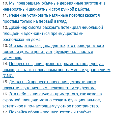
10.
Мы превращаем обычные деревянные заготовки в
невероятный шахматный стол ручной работы.
11.
Решение установить натяжные потолки кажется
простым только на первый взгляд.
12.
Дизайнер смогла раскрыть потенциал небольшой
площади и вдохновиться преимуществами
расположения дома.
13.
Эта квартира создана для тех, кто проводит много
времени дома и ценит уют, функциональность и
гармонию.
14.
Процесс создания резного орнамента по дереву с
помощью станка с числовым программным управлением
(CNC.
15.
Детальный процесс нанесения декоративного
покрытия с утонченным шелковистым эффектом.
16.
Эта небольшая студия - пример того, как даже на
скромной площади можно создать функциональное,
эстетичное и по-настоящему уютное пространство.
17.
Поклейка обоев - процесс, который требует