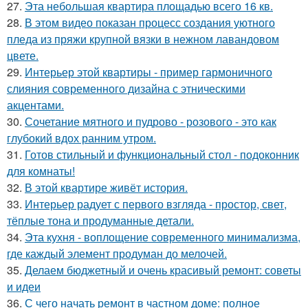
27.
Эта небольшая квартира площадью всего 16 кв.
28.
В этом видео показан процесс создания уютного
пледа из пряжи крупной вязки в нежном лавандовом
цвете.
29.
Интерьер этой квартиры - пример гармоничного
слияния современного дизайна с этническими
акцентами.
30.
Сочетание мятного и пудрово - розового - это как
глубокий вдох ранним утром.
31.
Готов стильный и функциональный стол - подоконник
для комнаты!
32.
В этой квартире живёт история.
33.
Интерьер радует с первого взгляда - простор, свет,
тёплые тона и продуманные детали.
34.
Эта кухня - воплощение современного минимализма,
где каждый элемент продуман до мелочей.
35.
Делаем бюджетный и очень красивый ремонт: советы
и идеи
36.
С чего начать ремонт в частном доме: полное