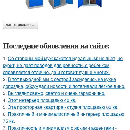
читать дальше →
Последние обновления на сайте:
1.
Со стороны мой муж кажется идеальным: не пьёт, не
курит, не даёт поводов для ревности, с ребёнком
справляется отлично, да и готовит лучше многих.
2.
В тот выходной мы с сестрой засиделись на кухне
допоздна, обсуждали новости и потягивали лёгкое вино.
3.
Выглядит свежо, светло и очень гармонично.
4.
Этот интерьер площадью 40 кв.
5.
Эта просторная квартира - студия площадью 63 кв.
6.
Практичный и минималистичный интерьер площадью
75 кв.
7.
Практичность и минимализм с яркими акцентами -