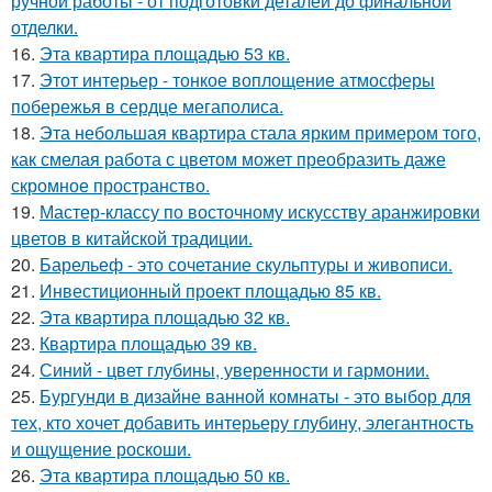
ручной работы - от подготовки деталей до финальной
отделки.
16.
Эта квартира площадью 53 кв.
17.
Этот интерьер - тонкое воплощение атмосферы
побережья в сердце мегаполиса.
18.
Эта небольшая квартира стала ярким примером того,
как смелая работа с цветом может преобразить даже
скромное пространство.
19.
Мастер-классу по восточному искусству аранжировки
цветов в китайской традиции.
20.
Барельеф - это сочетание скульптуры и живописи.
21.
Инвестиционный проект площадью 85 кв.
22.
Эта квартира площадью 32 кв.
23.
Квартира площадью 39 кв.
24.
Синий - цвет глубины, уверенности и гармонии.
25.
Бургунди в дизайне ванной комнаты - это выбор для
тех, кто хочет добавить интерьеру глубину, элегантность
и ощущение роскоши.
26.
Эта квартира площадью 50 кв.