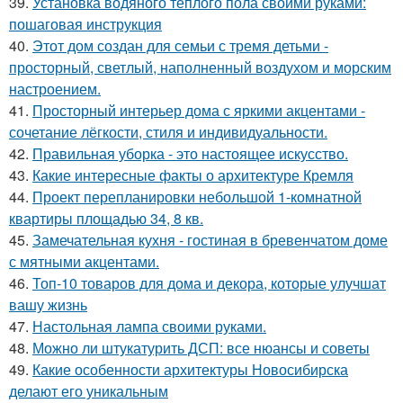
39.
Установка водяного тёплого пола своими руками:
пошаговая инструкция
40.
Этот дом создан для семьи с тремя детьми -
просторный, светлый, наполненный воздухом и морским
настроением.
41.
Просторный интерьер дома с яркими акцентами -
сочетание лёгкости, стиля и индивидуальности.
42.
Правильная уборка - это настоящее искусство.
43.
Какие интересные факты о архитектуре Кремля
44.
Проект перепланировки небольшой 1-комнатной
квартиры площадью 34, 8 кв.
45.
Замечательная кухня - гостиная в бревенчатом доме
с мятными акцентами.
46.
Топ-10 товаров для дома и декора, которые улучшат
вашу жизнь
47.
Настольная лампа своими руками.
48.
Можно ли штукатурить ДСП: все нюансы и советы
49.
Какие особенности архитектуры Новосибирска
делают его уникальным