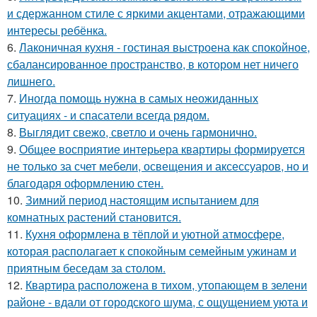
и сдержанном стиле с яркими акцентами, отражающими
интересы ребёнка.
6.
Лаконичная кухня - гостиная выстроена как спокойное,
сбалансированное пространство, в котором нет ничего
лишнего.
7.
Иногда помощь нужна в самых неожиданных
ситуациях - и спасатели всегда рядом.
8.
Выглядит свежо, светло и очень гармонично.
9.
Общее восприятие интерьера квартиры формируется
не только за счет мебели, освещения и аксессуаров, но и
благодаря оформлению стен.
10.
Зимний период настоящим испытанием для
комнатных растений становится.
11.
Кухня оформлена в тёплой и уютной атмосфере,
которая располагает к спокойным семейным ужинам и
приятным беседам за столом.
12.
Квартира расположена в тихом, утопающем в зелени
районе - вдали от городского шума, с ощущением уюта и