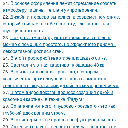
21.
В основе оформления лежит стремление создать
атмосферу тишины, тепла и умиротворения.
22.
Дизайн интерьера выполнен в современном стиле,
который сочетает в себе простоту, элегантность и
функциональность.
23.
Создать атмосферу уюта и гармонии в спальне
можно с помощью простого, но эффектного приёма -
декоративной росписи стен.
24.
В этой просторной квартире площадью 83 кв.
25.
Светлая и уютная квартира площадью 43 кв.
26.
Это изысканное пространство, в котором
классическая архитектурная основа гармонично
сочетается с актуальными дизайнерскими решениями.
27.
В этом видео показан процесс создания яркой и
красочной картины в технике "Радуга".
28.
Сочетание мятного и пудрово - розового - это как
глубокий вдох ранним утром.
29.
Этот интерьер - не просто про функциональность.
30.
Интерьер радует с первого взгляда - простор, свет,