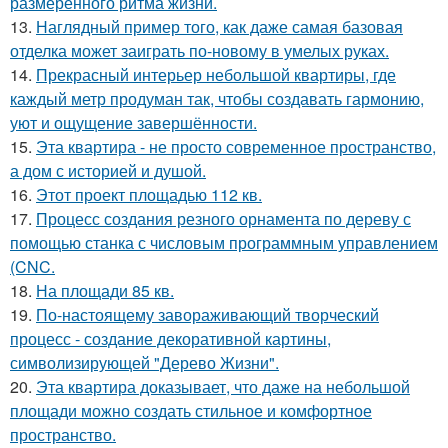
размеренного ритма жизни.
13.
Наглядный пример того, как даже самая базовая
отделка может заиграть по-новому в умелых руках.
14.
Прекрасный интерьер небольшой квартиры, где
каждый метр продуман так, чтобы создавать гармонию,
уют и ощущение завершённости.
15.
Эта квартира - не просто современное пространство,
а дом с историей и душой.
16.
Этот проект площадью 112 кв.
17.
Процесс создания резного орнамента по дереву с
помощью станка с числовым программным управлением
(CNC.
18.
На площади 85 кв.
19.
По-настоящему завораживающий творческий
процесс - создание декоративной картины,
символизирующей "Дерево Жизни".
20.
Эта квартира доказывает, что даже на небольшой
площади можно создать стильное и комфортное
пространство.